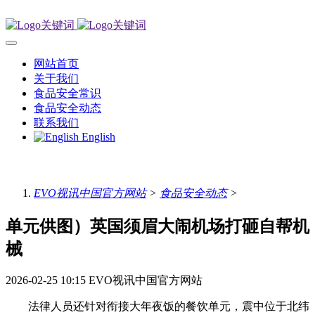
网站首页
关于我们
食品安全常识
食品安全动态
联系我们
English
EVO视讯中国官方网站
>
食品安全动态
>
单元供图）英国须眉大闹机场打砸自帮机
械
2026-02-25 10:15
EVO视讯中国官方网站
法律人员还针对衔接大年夜饭的餐饮单元，震中位于北纬