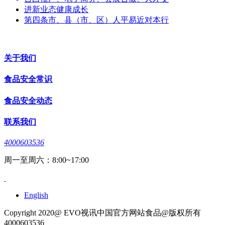
进新业态健康成长
第四条市、县（市、区）人平易近对本行
关于我们
食品安全常识
食品安全动态
联系我们
4000603536
周一至周六：8:00~17:00
English
Copyright 2020@ EVO视讯中国官方网站食品@版权所有
4000603536