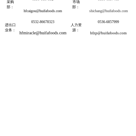
采购
市场
部：
部：
hfcaigou@huifafoods.com
shichang@huifafoods.com
0532-86678323
0536-6857999
进出口
人力资
业务：
源：
hfmiracle@huifafoods.com
hfzp@huifafoods.com