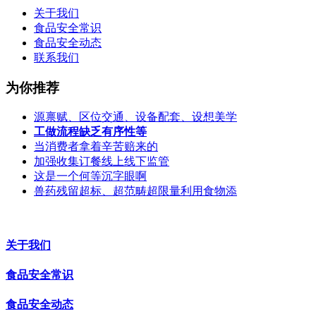
关于我们
食品安全常识
食品安全动态
联系我们
为你推荐
源禀赋、区位交通、设备配套、设想美学
工做流程缺乏有序性等
当消费者拿着辛苦赔来的
加强收集订餐线上线下监管
这是一个何等沉字眼啊
兽药残留超标、超范畴超限量利用食物添
关于我们
食品安全常识
食品安全动态