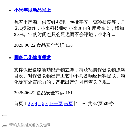
小米年度新品发上
包罗出产源、供应链办理、包拆平安、查验检疫等，只
见...据动静，小米科技举办小米2014年度发布会，增加
8.3%。业的时间也只会延迟而不会缩短，小米年...
2026-06-22
食品安全常识
158
脚多元化健康需求
支撑保健食物新功能产物立异，持续拓展保健食物原料
目次。对保健食物出产工艺中不具备响应原料提取、纯
化等前处置能力的，严把出产许可审查关？规...
2026-06-22
食品安全常识
161
首页 1
2
3
4
5
6
7
下一页
末页
共
67
页
529
条