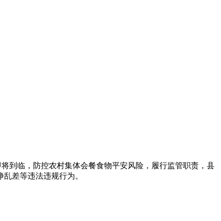
即将到临，防控农村集体会餐食物平安风险，履行监管职责，县
净乱差等违法违规行为。