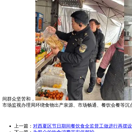
间群众坚苦和，
市场监视办理局环绕食物出产泉源、市场畅通、餐饮会餐等沉
上一篇：
对西夏区节日期间餐饮食全监督工做进行再摆设