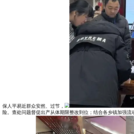
保人平易近群众安然、过节，
险。查处问题督促出产从体期限整改到位；结合各乡镇加强流