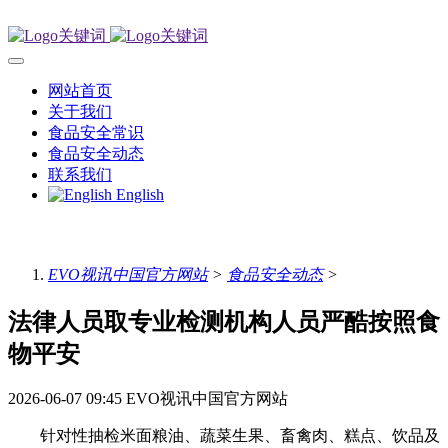
网站首页
关于我们
食品安全常识
食品安全动态
联系我们
English
EVO视讯中国官方网站
>
食品安全动态
>
法律人员取专业检测机构人员严酷按照食
物平安
2026-06-07 09:45
EVO视讯中国官方网站
针对性抽检米面粮油、蔬菜生果、畜禽肉、糕点、饮品及