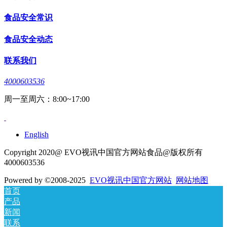
食品安全常识
食品安全动态
联系我们
4000603536
周一至周六：8:00~17:00
English
Copyright 2020@ EVO视讯中国官方网站食品@版权所有
4000603536
Powered by
©2008-2025
EVO视讯中国官方网站
网站地图
首页
产品
新闻
联系