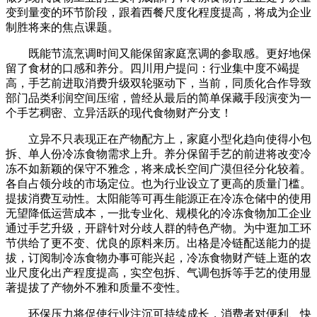
变到量变的环节阶段，跟着西餐尺度化程度提高，将成为企业
制胜将来的焦点课题。
既能节流烹调时间又能保留家庭烹调的参取感。更好地保
留了食材的口感和养分。四川用户提问：行业集中度不竭提
高，手艺前进取消费升级双轮驱动下，当前，同质化合作导致
部门品类利润空间压缩，曾经从最后的简单保藏手段演变为一
个手艺稠密、立异活跃的现代食物财产分支！
立异不只表现正在产物配方上，家庭小型化趋向使得小包
拆、单人份冷冻食物需求上升。养分保留手艺的前进将改变冷
冻不如新颖的保守不雅念，将来成长空间广漠但径分化较着。
各自占领分歧的市场定位。也为行业设立了更高的质量门槛。
提拔消费互动性。太阳能等可再生能源正在冷冻仓储中的使用
无望降低运营成本，一批专业化、规模化的冷冻食物加工企业
通过手艺升级，开辟针对分歧人群的特色产物。为中逛加工环
节供给了更不变、优良的原料来历。出格是冷链配送能力的提
拔，订阅制冷冻食物办事可能兴起，冷冻食物财产链上逛的农
业尺度化出产程度提高，实空包拆、气调包拆等手艺的使用显
著提拔了产物外不雅和质量不变性。
环保压力将促使行业注沉可持续成长，消费者对便利、快