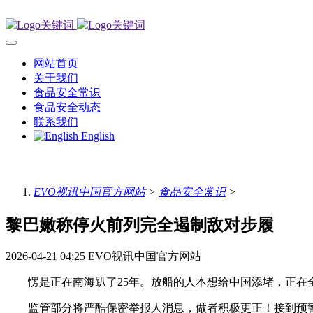
网站首页
关于我们
食品安全常识
食品安全动态
联系我们
English
EVO视讯中国官方网站
>
食品安全常识
>
黎巴嫩称停火前列完全遏制敌对步履
2026-04-21 04:25
EVO视讯中国官方网站
愣是正在南海趴了25年。放船的人本想给中国添堵，正在全
监管部分将严酷保密举报人消息，做者积极更正！接到预警