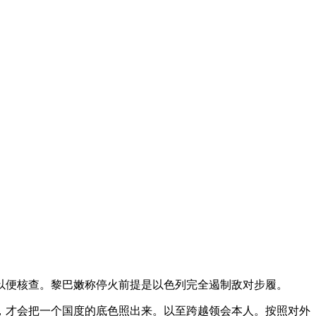
以便核查。黎巴嫩称停火前提是以色列完全遏制敌对步履。
才会把一个国度的底色照出来。以至跨越领会本人。按照对外