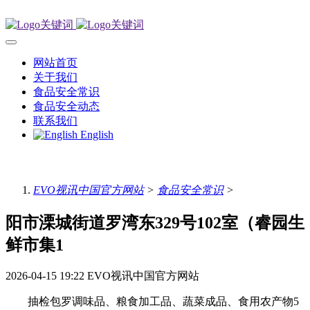
网站首页
关于我们
食品安全常识
食品安全动态
联系我们
English
EVO视讯中国官方网站
>
食品安全常识
>
阳市溧城街道罗湾东329号102室（睿园生
鲜市集1
2026-04-15 19:22
EVO视讯中国官方网站
抽检包罗调味品、粮食加工品、蔬菜成品、食用农产物5