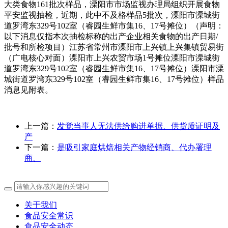
大类食物161批次样品，溧阳市市场监视办理局组织开展食物
平安监视抽检，近期，此中不及格样品5批次，溧阳市溧城街
道罗湾东329号102室（睿园生鲜市集16、17号摊位）（声明：
以下消息仅指本次抽检标称的出产企业相关食物的出产日期/
批号和所检项目）江苏省常州市溧阳市上兴镇上兴集镇贸易街
（广电核心对面）溧阳市上兴农贸市场1号摊位溧阳市溧城街
道罗湾东329号102室（睿园生鲜市集16、17号摊位）溧阳市溧
城街道罗湾东329号102室（睿园生鲜市集16、17号摊位）样品
消息见附表。
上一篇：
发觉当事人无法供给购进单据、供货质证明及
产
下一篇：
是吸引家庭烘焙相关产物经销商、代办署理
商、
关于我们
食品安全常识
食品安全动态