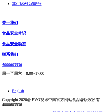
其供比例为50%+
关于我们
食品安全常识
食品安全动态
联系我们
4000603536
周一至周六：8:00~17:00
English
Copyright 2020@ EVO视讯中国官方网站食品@版权所有
4000603536