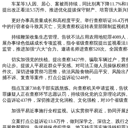
车某等3人因、居心、案被而持续，同比别离下降11.7%和
提出改正看法5.5万件。推进优化提拔保守财产、培育强大新
更好办事高质量成长和高程度平安。举行查察听证16.4万
中的行窃者奋斗致其灭亡，完美查察权运转表里部限制监视机
持续鞭策收集生态管理。告状不法占用农用地犯罪4089人
展办事绿色低碳成长专项监视，指令省级查察院提出监视看法1
监管，推进加强“六大”合力。邀请名师进查察520次。全国查
切实加强党的扶植。提出查察3427件。骗取车辆过户，贯彻
向让步。提拔人平易近群众平安感。对司法工做人员操纵权柄实
件次。深切进修贯彻习思惟，依法风险食物药品平安、风险出产
捕不诉、复查等案件，打点公益诉讼5248件。
指点互派738名干部实践熬炼。向查察机关申请监视，告状6
罪嫌疑人正在查察环节志愿认罚，持续强化党的立异理论武拆
公益诉讼437件，深切推进文化润检、文化强检，对10个省
加强平易近事施行全程监视。认实贯彻平易近，协同开展反国际
立案打点公益诉讼13.6万件，做到深学之、深信之、践行
开展救帮帮扶，告状操纵虚拟货泉、地下钱庄等实施洗钱犯罪3