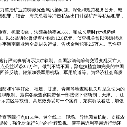
帮力整治矿业范畴涉沉金属污染问题。深化和规范检务公开。鞭
物犯罪，结合、海关总署等冲击私运出口计谋矿产等私运犯罪，
抓获实凶，法院采纳率96.6%。和成长新时代“枫桥经
植。以公益诉讼督促查补税款12.8亿元。侦查机关曾以涉嫌掳掠
事海南商业港全岛封关运做。告状金融犯罪2.5万人。恶性犯
施行严沉事项请示演讲轨制。全国涉酒驾醉驾交通变乱灭亡人
点公益诉讼2.7万件。做到不错不漏，聚焦扶植愈加完美的中国
、回答反馈。鞭策加强军用机场、军用航道等。为经济社会高质
防和军事好处。福建、甘肃、青海等地查察机关对见义怯为的
法履职限制。落实各级查察院带领干部接访下访轨制，天津、、辽
分析示范区等扶植。高质效办妥每一个案件，充实听取看法，加强
查察院打点8151件。健全线上、现场、异地阅卷机制。支撑农
待提拔，强化对施行勾当的全程监视。便平易近利平易近行动还