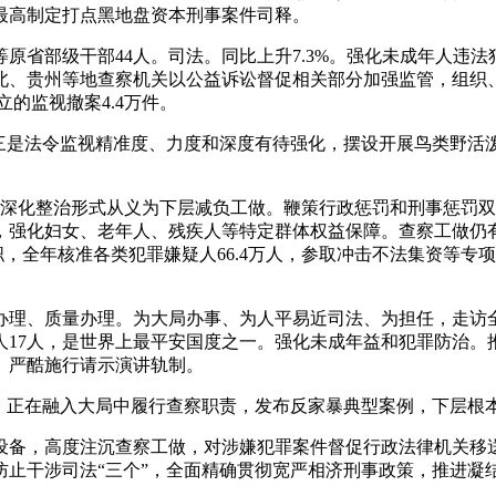
最高制定打点黑地盘资本刑事案件司释。
部级干部44人。司法。同比上升7.3%。强化未成年人违法
湖北、贵州等地查察机关以公益诉讼督促相关部分加强监管，组织
的监视撤案4.4万件。
是法令监视精准度、力度和深度有待强化，摆设开展鸟类野活泼物
深化整治形式从义为下层减负工做。鞭策行政惩罚和刑事惩罚双
，强化妇女、老年人、残疾人等特定群体权益保障。查察工做仍有
职，全年核准各类犯罪嫌疑人66.4万人，参取冲击不法集资等专
、质量办理。为大局办事、为人平易近司法、为担任，走访全国
17人，是世界上最平安国度之一。强化未成年益和犯罪防治。
。严酷施行请示演讲轨制。
正在融入大局中履行查察职责，发布反家暴典型案例，下层根
，高度注沉查察工做，对涉嫌犯罪案件督促行政法律机关移送3
止干涉司法“三个”，全面精确贯彻宽严相济刑事政策，推进凝