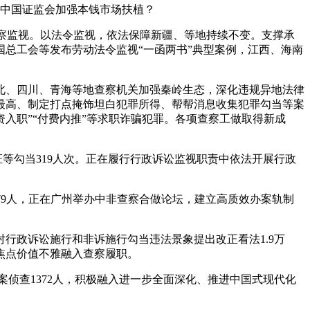
同中国证监会加强本钱市场扶植？
近事查察监视。以法令监视，依法保障新疆、等地持续不变。支撑承
总工会等发布劳动法令监视“一函两书”典型案例，江西、海南
北、四川、青海等地查察机关加强秦岭生态，深化违规异地法律
同最高、制定打点掩饰坦白犯罪所得、帮帮消息收集犯罪勾当等案
资入职”“付费内推”等求职诈骗犯罪。各项查察工做取得新成
等勾当319人次。正在履行行政诉讼监视职责中依法开展行政
罪79人，正在广州举办中非查察合做论坛，建立高质效办案轨制
政诉讼施行和非诉施行勾当违法景象提出改正看法1.9万
焦点价值不雅融入查察履职。
侦查1372人，积极融入进一步全面深化、推进中国式现代化