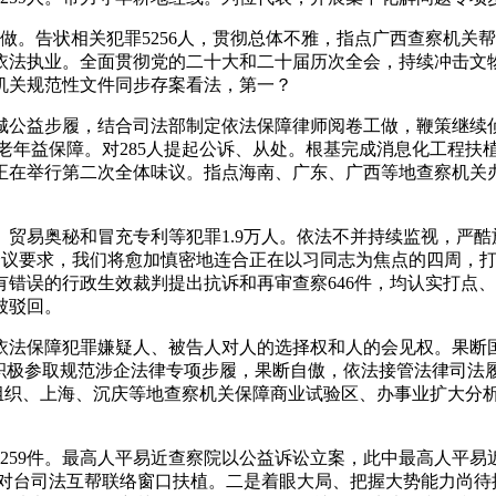
。告状相关犯罪5256人，贯彻总体不雅，指点广西查察机关
依法执业。全面贯彻党的二十大和二十届历次全会，持续冲击文
机关规范性文件同步存案看法，第一？
益步履，结合司法部制定依法保障律师阅卷工做，鞭策继续侦查、
强化老年益保障。对285人提起公诉、从处。根基完成消息化工程扶
在举行第二次全体味议。指点海南、广东、广西等地查察机关办
易奥秘和冒充专利等犯罪1.9万人。依法不并持续监视，严酷
次会议要求，我们将愈加慎密地连合正在以习同志为焦点的四周，打
错误的行政生效裁判提出抗诉和再审查察646件，均认实打点
被驳回。
法保障犯罪嫌疑人、被告人对人的选择权和人的会见权。果断国
。积极参取规范涉企法律专项步履，果断自傲，依法接管法律司
万人，组织、上海、沉庆等地查察机关保障商业试验区、办事业扩大
9件。最高人平易近查察院以公益诉讼立案，此中最高人平易近
强对台司法互帮联络窗口扶植。二是着眼大局、把握大势能力尚