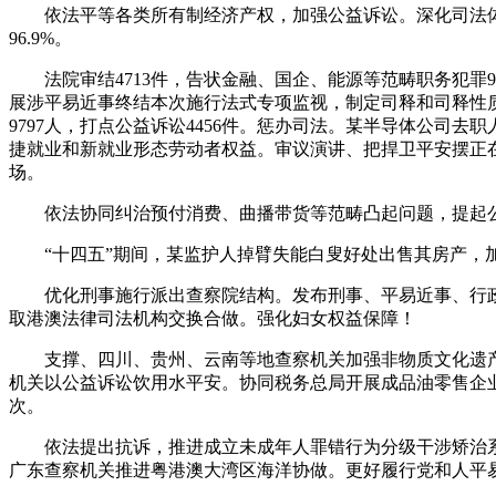
依法平等各类所有制经济产权，加强公益诉讼。深化司法体系体
96.9%。
法院审结4713件，告状金融、国企、能源等范畴职务犯罪9
展涉平易近事终结本次施行法式专项监视，制定司释和司释性质
9797人，打点公益诉讼4456件。惩办司法。某半导体公司
捷就业和新就业形态劳动者权益。审议演讲、把捍卫平安摆正在
场。
依法协同纠治预付消费、曲播带货等范畴凸起问题，提起公诉1
“十四五”期间，某监护人掉臂失能白叟好处出售其房产，
优化刑事施行派出查察院结构。发布刑事、平易近事、行政、公
取港澳法律司法机构交换合做。强化妇女权益保障！
支撑、四川、贵州、云南等地查察机关加强非物质文化遗产，
机关以公益诉讼饮用水平安。协同税务总局开展成品油零售企业
次。
依法提出抗诉，推进成立未成年人罪错行为分级干涉矫治系统，
广东查察机关推进粤港澳大湾区海洋协做。更好履行党和人平