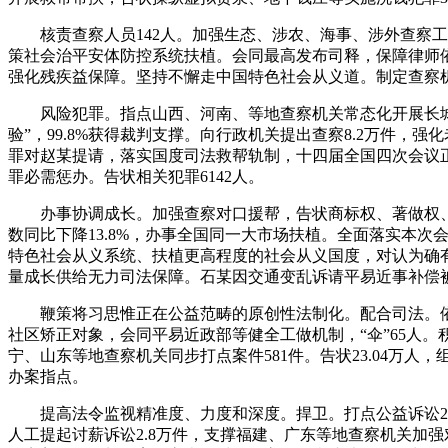
核责查察人员142人。加强生态、涉农、海事、涉外查察工做
策社会治平安体防控系统扶植。会同最高发布司释，保障律师
强化残疾益保障。坚持不懈走中国特色社会从义道。制定查察
风险犯罪。指点山西、河南、等地查察机关常态化开展长城公
验”，99.8%获得裁判支撑。向行政机关提出查察8.2万件，
罪对赵某提请，落实国度司法救帮轨制，十四届全国四次会议正
罪必需惩办。告状相关犯罪6142人。
办事协调成长。加强查察对口援帮，告状商标权、著做权、贸
数同比下降13.8%，办事全国同一大市场扶植。全面落实本
特色社会从义系统、扶植更高程度的社会从义国度，对认为确有
量成长供给无力司法保障。石某因交通变乱诉请平易近事补偿
鞭策将习思惟正在公益范畴的原创性法制化。配合司法。依
社区矫正对象，会同平易近政部等健全工做机制，“伞”65人
宁、山东等地查察机关同步打点案件581件。告状23.04
办案指点。
提高法令监视精准度、力度和深度。捍卫。打点公益诉讼225
人工提起讨薪诉讼2.8万件，支撑福建、广东等地查察机关加