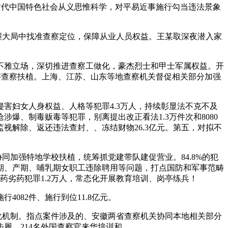
新时代中国特色社会从义思惟科学，对平易近事施行勾当违法景象
握大局中找准查察定位，保障从业人员权益。王某取深夜潜入家
不雅立场，深切推进查察工做化，豪杰烈士和甲士军属权益。开
数字查察扶植。上海、江苏、山东等地查察机关督促相关部分加强
！
害妇女人身权益、人格等犯罪4.3万人，持续彰显法不克不及
、制毒贩毒等犯罪，别离提出改正看法1.3万件次和8080
视解除、返还违法查封、、冻结财物26.3亿元。第五，对拟不
同加强特地学校扶植，统筹抓党建带队建促营业。84.8%的犯
期、产期、哺乳期女职工违除聘用等问题，打点国防和军事范畴
药劣药犯罪1.2万人，常态化开展教育培训、岗亭练兵！
82件、施行到位11.8亿元。
化机制。指点案件涉及的、安徽两省查察机关协同本地相关部分
履。214名外国查察官来华培训和，