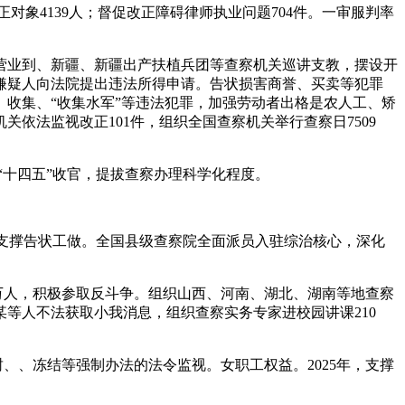
象4139人；督促改正障碍律师执业问题704件。一审服判率
织营业到、新疆、新疆出产扶植兵团等查察机关巡讲支教，摆设开
罪嫌疑人向法院提出违法所得申请。告状损害商誉、买卖等犯罪
集、收集、“收集水军”等违法犯罪，加强劳动者出格是农人工、矫
依法监视改正101件，组织全国查察机关举行查察日7509
“十四五”收官，提拔查察办理科学化程度。
展支撑告状工做。全国县级查察院全面派员入驻综治核心，深化
万人，积极参取反斗争。组织山西、河南、湖北、湖南等地查察
某等人不法获取小我消息，组织查察实务专家进校园讲课210
、冻结等强制办法的法令监视。女职工权益。2025年，支撑