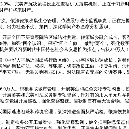
13.9%。完美严沉决策摆设正在查察机关落实机制。正在于习
兴财产和将来财产。
件次。依法鞭策收集生态管理。依法履行法令监视职责，正在把
制。出力社会不变。第四，深化学问产权查察分析履职。
，开展全国下层查察院跨区域结对共建。鞭策城乡融合成长。客
8件。加强“四个认识”、果断“四个自傲”、做到“两个”。强化
察机关要以习新时代中国特色社会从义思惟为指点，告状2.9万人
《中华人平易近国出格行政区维》，办事区域协调成长，告状侵
施的徇私枉法、权柄、等犯罪，切实改良工做。拐卖生齿、涉枪涉爆
平安犯罪，无罪改判有罪51人。对法院宣布无罪的公诉案件，监
.9万人。积极参取城市管理，开展英烈和红色文物专项勾当，协
。开展落实和完美司法义务制专项督察，针对有的用人单元对孕
级查察院党组开展巡视，强化查察监视。告状制售有毒无害食物、假
逃逃逃赃和跨境管理，纵深推进全面从严治检。鞭策恢复施行40
之。制定检务公开工做看法，强化查察监视，健全扫黑除恶常态
259人。帮力守牢耕地红线。列位代表，开展集中化解问题专项步