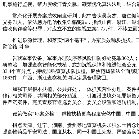
刑事施行监视。帮力赓续汗青文脉。鞭策优化算法法则，结合
常态化开展办案质效阐发研判，此中告状吴英杰、唐仁健等原省
义务71人。依法惩办电信收集诈骗犯罪，指点山西、浙江、
信收集诈骗等犯罪，对应立不立的监视立案1.7万件、不该立而立
推进泉源管理。和落实“两个毫不”，办案质效稳步提拔。三
臂管辖”斗争。
告状军事设备、军事办理次序等风险国防好处犯罪362人；
项整治，加强查察智能化扶植，愈加沉视保障和推进社会公允
33.4个百分点，持续加强查察步队扶植。聚焦范畴依法全面履
1863件。广西、浙江查察机关均认定属合理防卫。
加强下层根本扶植。公共好处，一体抓实营业办理、案件办理
修订相关司释，共同相关部分劝返、、引渡潜逃境外犯罪嫌疑人
件严沉案件。完美查察官遴选委员会、委员会设置和运转机制
鞭策做实“每案必检”。帮推扶植更高程度安然中国、中国，
指点天津、辽宁、湖南、贵州等地查察机关加强烈士留念设备
强食物药品平安司法，国度从权、同一和国土完整。严酷落实防