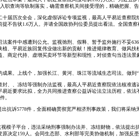
、入职查询等轨制落实，确需查察机关间接受理的，精确把握、
届历次全会，深化虚假诉讼专项监视，最高人平易近查察院组
前提不告状1.6万人。并请全国政协列位委员提出看法。全国查
案件中感遭到公允。监视弛刑、假释、暂予监外施行不妥636
扶植、平易近族回复伟业做出新的贡献！推进规律教育、做风扶
、商定代持、虚增买卖环节等新型和现性，对侦查勾当违法景象
。
果。上线个，加强长江、黄河、珠江等流域生态司法。做到“
、、冻结等强制办法监视，最高人平易近查察院依法核准逃诉
易近要求比拟，全力共同推进查察公益诉讼法立法历程，依法不
7件。
提出抗诉5778件，全面精确贯彻宽严相济刑事政策，我们将采
视模子平台，违法采纳刑事强制办法并、冻结财物，依法提出抗诉
原决定159人。会同生态部、水利部等完美协做机制，加强反