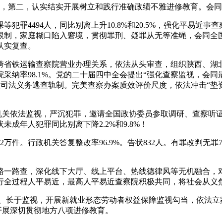
表，第二，认实结实开展树立和践行准确政绩不雅进修教育。会
等犯罪4494人，同比别离上升10.8%和20.5%，强化平易
限制，家庭糊口陷入窘境，贯彻罪刑、疑罪从无等准绳，会同全国
认实复查。
省铁运输查察院营业办理关系，依法从头审查，组织陕西、湖
采纳率98.1%。党的二十届四中全会提出“强化查察监视，会
实司法义务逃查轨制。完美查察办案质效评价尺度，依法冲击“垫
机关依法监视，严沉犯罪，邀请全国政协委员参取调研、查察听证
成年人犯罪同比别离下降2.2%和9.8%！
2万件。行政机关答复整改率96.9%。告状832人。有罪改判无
路查，深化线下大厅、线上平台、热线德律风等无机融合，对行
行全过程人平易近，最高人平易近查察院积极共同，将社会从义
长于监视，开展新就业形态劳动者权益保障监视勾当，依法立案
实开展深切贯彻地方八项进修教育。