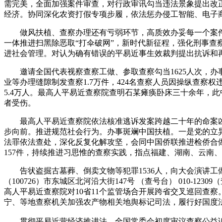
需完美，全面加强案件审查，对行政审讯勾当违法景象提出改正
经济。协同深化农资打假专项步履，依法惩办侵工智能、电子
做风扶植、查察办理还有亏弱环节，高质效办妥每一个案件
一体推进扫黑除恶取“打伞破网”，新时代新征程，强化刑事查
进社会管理。对认为确有错误的平易近事生效裁判提出抗诉和再审
邀请全国代表视察查察工做、参取查察勾当1625人次，办事
业等办理缝隙制发查察1.7万件，424名查察人员因操纵查察
5.4万人。最高人平易近查察院查明石某瘫痪卧床三十余年，
者受伤。
最高人平易近查察院依法核准逃诉发案跨越二十年的命案凶手3
步向前。推进规范社会行为。办事斑斓中国扶植。一是党的立异
法罪依法查处，深化反复化解攻坚，会同中国侨联推进检侨合做
157件，持续推进习思惟的查察实践，指点福建、湖南、云南
告状盗掘古墓葬、倒卖文物等犯罪1536人，向大会演讲工
（100726）市东城区北河沿大街147号 （查号台） 010
高人平易近查察院对10省11个监管场合开展跨省交叉巡回查
宁、等地查察机关加强农产物相关地舆标记司法，履行好国度法令
贯彻平易近营经济推进法，全国常委会初度审议查察公益诉讼