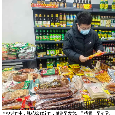
查抄过程中，规范操做流程，做到早发觉、早措置、早清零。