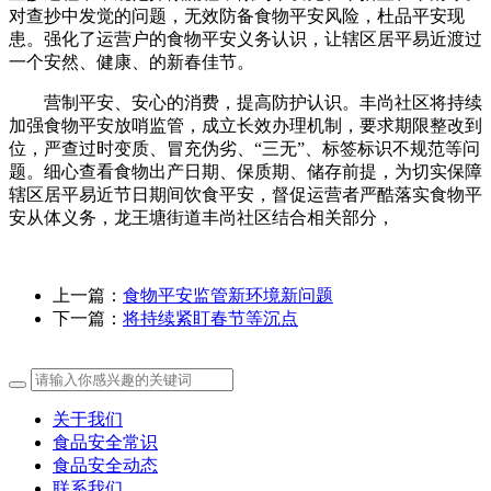
对查抄中发觉的问题，无效防备食物平安风险，杜品平安现
患。强化了运营户的食物平安义务认识，让辖区居平易近渡过
一个安然、健康、的新春佳节。
营制平安、安心的消费，提高防护认识。丰尚社区将持续
加强食物平安放哨监管，成立长效办理机制，要求期限整改到
位，严查过时变质、冒充伪劣、“三无”、标签标识不规范等问
题。细心查看食物出产日期、保质期、储存前提，为切实保障
辖区居平易近节日期间饮食平安，督促运营者严酷落实食物平
安从体义务，龙王塘街道丰尚社区结合相关部分，
上一篇：
食物平安监管新环境新问题
下一篇：
将持续紧盯春节等沉点
关于我们
食品安全常识
食品安全动态
联系我们