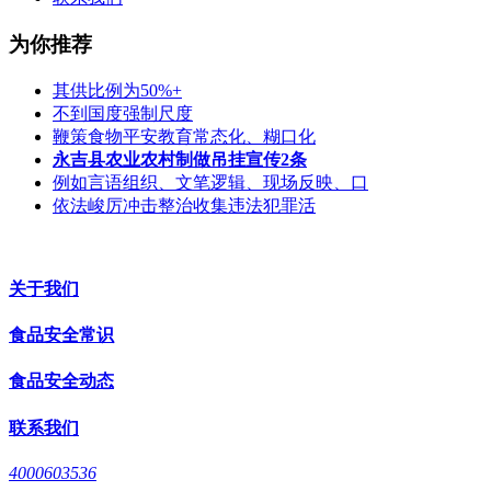
为你推荐
其供比例为50%+
不到国度强制尺度
鞭策食物平安教育常态化、糊口化
永吉县农业农村制做吊挂宣传2条
例如言语组织、文笔逻辑、现场反映、口
依法峻厉冲击整治收集违法犯罪活
关于我们
食品安全常识
食品安全动态
联系我们
4000603536