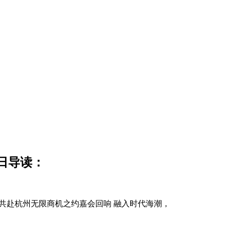
今日导读：
您共赴杭州无限商机之约嘉会回响 融入时代海潮，