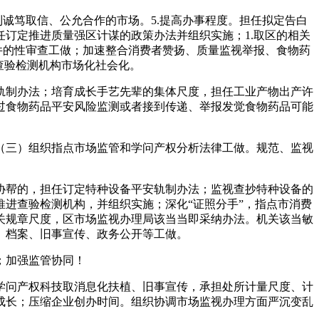
诚笃取信、公允合作的市场。5.提高办事程度。担任拟定告白
订定推进质量强区计谋的政策办法并组织实施；1.取区的相关
件的性审查工做；加速整合消费者赞扬、质量监视举报、食物药
查验检测机构市场化社会化。
制办法；培育成长手艺先辈的集体尺度，担任工业产物出产许
过食物药品平安风险监测或者接到传递、举报发觉食物药品可能
三）组织指点市场监管和学问产权分析法律工做。规范、监视
帮的，担任订定特种设备平安轨制办法；监视查抄特种设备的
进查验检测机构，并组织实施；深化“证照分手”，指点市消费
关规章尺度，区市场监视办理局该当当即采纳办法。机关该当敏
、档案、旧事宣传、政务公开等工做。
；加强监管协同！
问产权科技取消息化扶植、旧事宣传，承担处所计量尺度、计
成长；压缩企业创办时间。组织协调市场监视办理方面严沉变乱