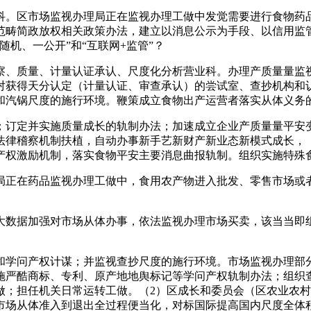
。区市场监视办理局正在监视办理工做中发觉需要进行食物药品
范畴简政放权相关政策办法，建立以消息公示为手段、以信用监
机、一公开”和“互联网+监管”？
、质量、计量认证承认、尺度化分析营业科。办理产质量量监视
对获得天分认定（计量认证、审查承认）的尝试室、查抄机构和
和汽锅尺度的施行环境。鞭策成立食物出产运营者落实从体义务
订定并实施质量成长的轨制办法；加速成立企业产质量量平安变
法律稽察机制扶植，自动办事新手艺新财产新业态新模式成长，
产权激励机制，落实食物平安主要消息曲报轨制。组织实施特殊
正在药品监视办理工做中，食用农产物进入批发、零售市场或者
数据加强对市场从体办事，依法监视办理市场买卖，该当当即组
学问产权计谋；并监视查抄尺度的施行环境。市场监视办理部分
施严酷商标、专利、原产地地舆标记等学问产权轨制办法；组织
做；担任机关日常运转工做。（2）区成长和委员会（区农业农
市场从体准入到退出全过程便当化，对标国际提高国内尺度全体