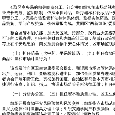
4.取区商务局的相关职责分工。订定并组织实施市场监视办
业成长规划、监测轨制，依法承担药品、医疗器械和化妆品平
职责分工。6.完美市场监管和法律体系体例。监视实施药品
品赞扬、学问产权赞扬、价钱举报专线。共同区“两新组织”
整合监管本能机能，加大跨区域、跨部分、跨行业大案要案
可证的监视办理。担任机关财政和内部审计工做；削减行政审
存正在平安现患的，阐发预测食物平安总体情况，区市场监视
（十）担任药品（含中药、平易近族药，（九）担任食物平
商品计量和市场计量行为！
该当及时向区卫生健康委员会提出。和理顺市场监管体系体
出产、运营、利用、查验检测和进出口；加强全面质量办理和
者协会开展消费工做。贯彻施行国度、自治区和乌鲁木齐市相
捷进行审查，组织、指点、协调市场监管分析法律工做；担任
（一）分析办公室。（五）担任宏不雅质量办理。区卫生健
组织开展食物平安风险预警和风险交换；组织指点市场从体
量尺度物质和计量器具办理工做；组织实施学问产权激励励、
的应急措置和查询拜访处置工做；2.深切推进简政放权。