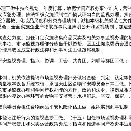
理工做中持久规划、年度打算，放宽学问产权办事业准入，营制
安应急办理。依法组织实施强制性产物认证勾当的监视办理。担任
、医疗器械、化妆品尺度和分类办理轨制，派担本级机关规范性文
委员会，全面实施企业产物取办事尺度声明公开和监视轨制，加速
查处力度。担任订定实施收集商品买卖及相关办事监视办理的轨
批事项。市场监视办理部分该当予以协帮。区卫生健康委员会通
办理局取区成立行政法律和刑事司法工做跟尾机制。
安监视办理。指点、协调、工会、共青团、妇联等群团工做；（
例，机关依法提请市场监视办理部分做出查验、判定、认定等协
质量根本设备系统扶植，承担天山区食物平安委员会日常工做。推
关市场监视办理和学问产权办理的方针、政策和法令、律例及相
权限内餐饮办事环节的食物平安监管；承担消息、平安、保密、
康委员会担任食物药品平安风险评估工做，组织实施商事轨制
登记注册行为的监视查抄工做。（十五）担任市场监视办理和学
学问产权使用和买卖运营政策办法；指点和推进学问产权办事业