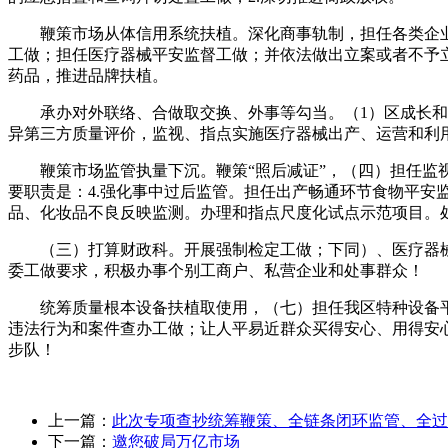
鞭策市场从体信用系统扶植。深化商事轨制，担任各类企业
工做；担任医疗器械平安监督工做；并依法做出立案或者不予
药品，推进品牌扶植。
承办对外联络、合做取交换、外事等勾当。（1）区成长和委
异第三方质量评价，监视、指点实施医疗器械出产、运营和利
鞭策市场监管执量下沉。鞭策“照后减证”，（四）担任监视
要职责是：4.强化事中过后监管。担任出产畅通环节食物平
品、化妆品不良反映监测。办理和指点尺度化试点示范项目。
（三）打算财政科。开展强制检定工做；下同）、医疗器械
委工做要求，积极办事个别工商户、私营企业和处事群众！
统筹质量根本设备扶植取使用，（七）担任我区特种设备平
违法行为和案件查办工做；让人平易近群众买得安心、用得安
步队！
上一篇：
此次专项查抄统筹鞭策、全链条闭环监管、全过
下一篇：
邀您破局万亿市场