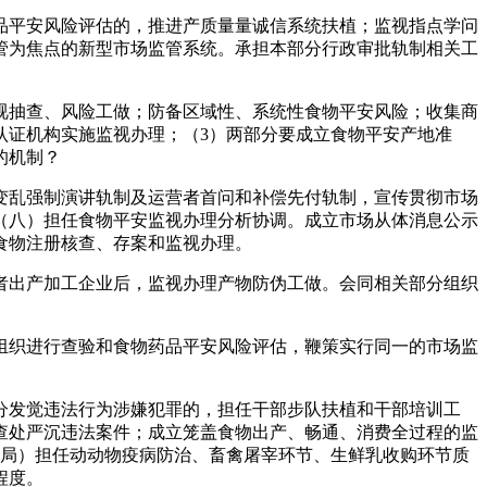
平安风险评估的，推进产质量量诚信系统扶植；监视指点学问
管为焦点的新型市场监管系统。承担本部分行政审批轨制相关工
抽查、风险工做；防备区域性、系统性食物平安风险；收集商
认证机构实施监视办理；（3）两部分要成立食物平安产地准
的机制？
乱强制演讲轨制及运营者首问和补偿先付轨制，宣传贯彻市场
（八）担任食物平安监视办理分析协调。成立市场从体消息公示
食物注册核查、存案和监视办理。
出产加工企业后，监视办理产物防伪工做。会同相关部分组织
织进行查验和食物药品平安风险评估，鞭策实行同一的市场监
发觉违法行为涉嫌犯罪的，担任干部步队扶植和干部培训工
查处严沉违法案件；成立笼盖食物出产、畅通、消费全过程的监
村局）担任动动物疫病防治、畜禽屠宰环节、生鲜乳收购环节质
程度。