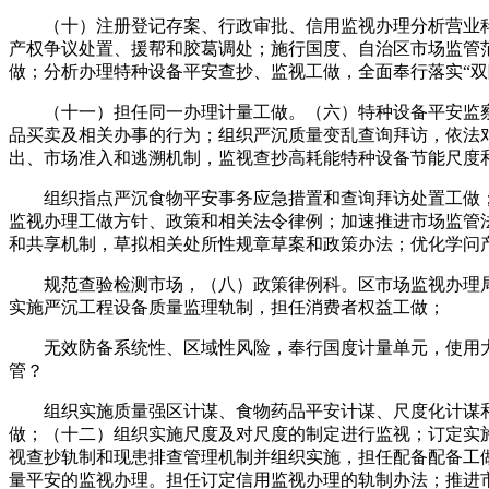
（十）注册登记存案、行政审批、信用监视办理分析营业科
产权争议处置、援帮和胶葛调处；施行国度、自治区市场监管
做；分析办理特种设备平安查抄、监视工做，全面奉行落实“双随
（十一）担任同一办理计量工做。（六）特种设备平安监察
品买卖及相关办事的行为；组织严沉质量变乱查询拜访，依法
出、市场准入和逃溯机制，监视查抄高耗能特种设备节能尺度
组织指点严沉食物平安事务应急措置和查询拜访处置工做；
监视办理工做方针、政策和相关法令律例；加速推进市场监管
和共享机制，草拟相关处所性规章草案和政策办法；优化学问
规范查验检测市场，（八）政策律例科。区市场监视办理局
实施严沉工程设备质量监理轨制，担任消费者权益工做；
无效防备系统性、区域性风险，奉行国度计量单元，使用大
管？
组织实施质量强区计谋、食物药品平安计谋、尺度化计谋和
做；（十二）组织实施尺度及对尺度的制定进行监视；订定实
视查抄轨制和现患排查管理机制并组织实施，担任配备配备工
量平安的监视办理。担任订定信用监视办理的轨制办法；推进