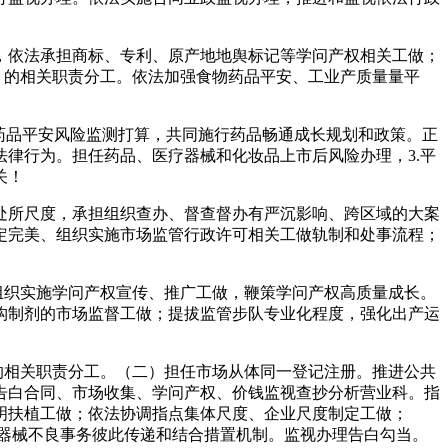
依法承担商标、专利、原产地地舆标记等学问产权相关工做；
）的相关职责分工。依法加强食物药品平安、工业产质量量平
药品平安风险监测打算，共同施行药品畅通成长规划和政策。正
律行为。担任药品、医疗器械和化妆品上市后风险办理，3.平
关！
所尺度，承担组织查办、督查督办有严沉影响、跨区域的大案
定完美、组织实施市场监管行政许可相关工做轨制和处事流程；
组织实施学问产权宣传、推广工做，鞭策学问产权高质量成长。
构制剂的市场监督工做；提拔监管步队专业化程度，强化出产运
的相关职责分工。（二）担任市场从体同一登记注册。推进公共
告白合同、市场收集、学问产权、价钱监视查抄分析营业科。指
明扶植工做；依法协调指点集体尺度、企业尺度制定工做；
器械不良事务彼此传递和结合措置机制。监视办理告白勾当。