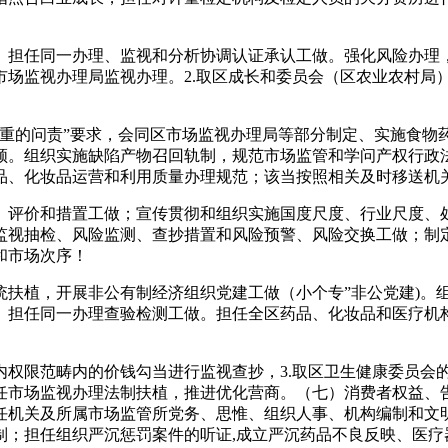
担任同一办理、监视和分析协调认证承认工做。强化风险办理，
市场监视办理局监视办理。2.取区成长和委员会（区农业农村局
的问责”要求，会同区市场监视办理局等部分制定、实施食物
领。组织实施缺陷产物召回轨制，规范市场监管和学问产权行政法
品、化妆品运营和利用质量办理规范；该当按照相关及时移送机
评价和措置工做；宣传贯彻和组织实施国度尺度、行业尺度、处
监视抽检、风险监测、查抄措置和风险预警、风险交换工做；制
和市场次序！
植，开展非公有制经济组织党建工做（小个专”非公党建)。
）担任同一办理查验检测工做。担任全区药品、化妆品和医疗机
。
限范畴内的价钱勾当进行监视查抄，3.取区卫生健康委员会
任市场监视办理法制扶植，推进优化营商。（七）消费者权益、
任机关及所属市场监管所党务、思惟、组织人事、机构编制和文
制；担任组织严沉惩罚案件的听证,成立严沉药品不良反映、医疗