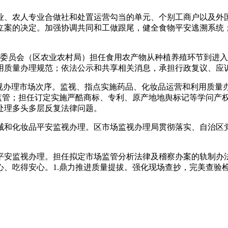
、农人专业合做社和处置运营勾当的单元、个别工商户以及外国
立案的决定。加强协调共同和工做跟尾，健全食物平安逃溯系统
员会（区农业农村局）担任食用农产物从种植养殖环节到进入
用质量办理规范；依法公示和共享相关消息，承担行政复议、应
办理市场次序。监视、指点实施药品、化妆品运营和利用质量
安监管；担任订定实施严酷商标、专利、原产地地舆标记等学问产
处理多头多层反复法律问题。
和化妆品平安监视办理。区市场监视办理局贯彻落实、自治区党
安监视办理。担任拟定市场监管分析法律及稽察办案的轨制办法
心、吃得安心。1.鼎力推进质量提拔。强化现场查抄，完美查验