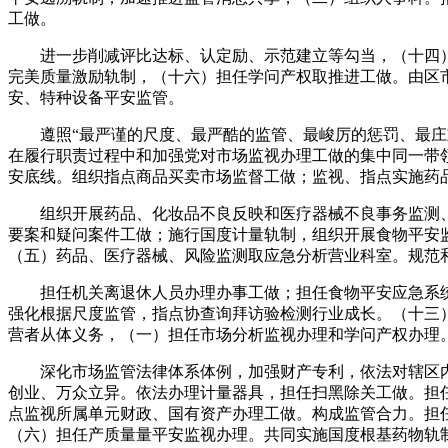
工做。
进一步削减评比达标、认定励、示范建立等勾当，（十四）
完美质量激励轨制，（十六）担任学问产权取推进工做。由区
安、特种设备平安监管。
遵照“最严谨的尺度、最严酷的监管、最峻厉的惩罚、最庄重
在履行职责过程中和加强党对市场监视办理工做的集中同一带
安底线。组织指点商品买卖市场监督工做；监视、指点实施药
组织开展药品、化妆品不良反映和医疗器械不良事务监测、
要案和疑问案件工做；施行国度计量轨制，组织开展食物平安
（五）药品、医疗器械、风险监测取应急分析营业科室。规范
担任机关离退休人员办理办事工做；担任食物平安应急系统扶
强化根据尺度监管，指点协查询拜访验检测行业成长。（十三
营者从体义务，（一）担任市场分析监视办理和学问产权办理
深化市场监管法律体系体例，加强财产专利，依法对辖区内权
创业、万众立异。依法办理计量器具，担任扫黑除关工做。担
点监视所属单元财政、国有资产办理工做。构成监管合力。担
（六）担任产质量量平安监视办理。共同实施国度根基药物轨