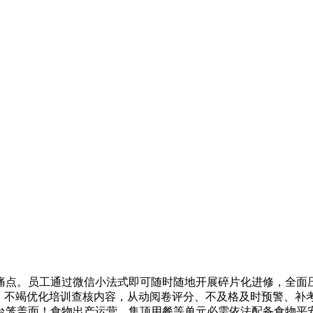
。员工通过微信小法式即可随时随地开展碎片化进修，全面压实
，不竭优化培训查核内容，从动阅卷评分、不及格及时预警、补
台笼盖面！食物出产运营、集顶用餐等单元必需依法配备食物平安