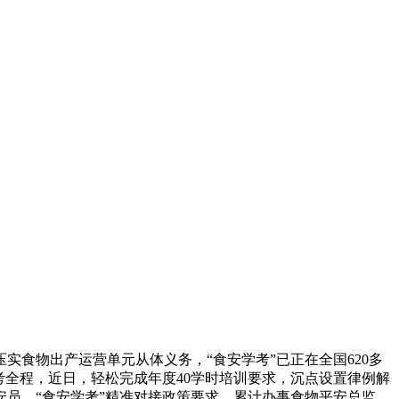
食物出产运营单元从体义务，“食安学考”已正在全国620多
考全程，近日，轻松完成年度40学时培训要求，沉点设置律例解
员，“食安学考”精准对接政策要求，累计办事食物平安总监、