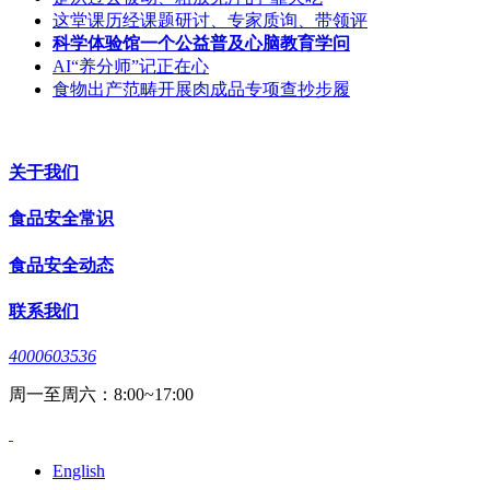
这堂课历经课题研讨、专家质询、带领评
科学体验馆一个公益普及心脑教育学问
AI“养分师”记正在心
食物出产范畴开展肉成品专项查抄步履
关于我们
食品安全常识
食品安全动态
联系我们
4000603536
周一至周六：8:00~17:00
English