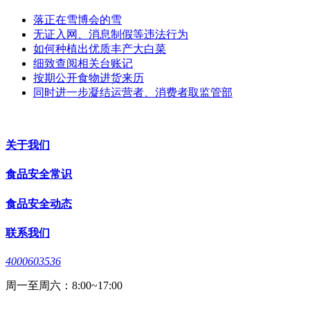
落正在雪博会的雪
无证入网、消息制假等违法行为
如何种植出优质丰产大白菜
细致查阅相关台账记
按期公开食物进货来历
同时进一步凝结运营者、消费者取监管部
关于我们
食品安全常识
食品安全动态
联系我们
4000603536
周一至周六：8:00~17:00