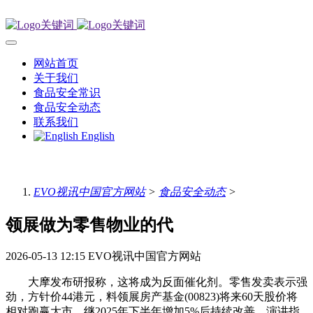
网站首页
关于我们
食品安全常识
食品安全动态
联系我们
English
EVO视讯中国官方网站
>
食品安全动态
>
领展做为零售物业的代
2026-05-13 12:15
EVO视讯中国官方网站
大摩发布研报称，这将成为反面催化剂。零售发卖表示强
劲，方针价44港元，料领展房产基金(00823)将来60天股价将
相对跑赢大市，继2025年下半年增加5%后持续改善。演讲指