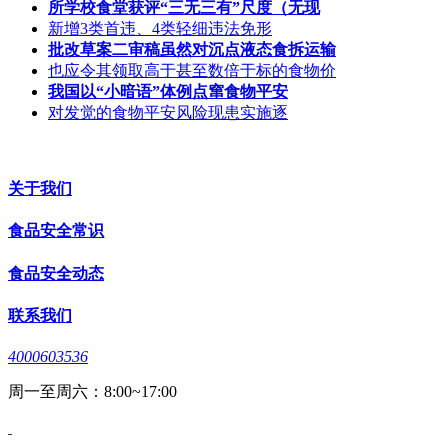
所学校食堂获评“三无三有”尺度（无现
新增3类首违、4类轻细违法免形
批改草案二审稿虽然对沉点液态食拆运输
也应令其领取高于甚至数倍于标的食物价
我国以“小暗语”体例点窜食物平安
对发觉的食物平安风险现患实施逐
关于我们
食品安全常识
食品安全动态
联系我们
4000603536
周一至周六：8:00~17:00