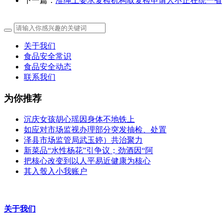
下一篇：
准绳上要求复检机构取复检申请人不正在统一省
关于我们
食品安全常识
食品安全动态
联系我们
为你推荐
沉庆女孩胡心瑶因身体不地铁上
如应对市场监视办理部分突发抽检、处置
泽县市场监管局武玉婷）共治聚力
新菜品“水性杨花”引争议；劲酒因“阿
把核心改变到以人平易近健康为核心
其入彀入小我账户
关于我们