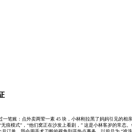
证
一笔账：点外卖两荤一素 45 块，小林刚拉黑了妈妈引见的相亲
“无痕模式”，“他们窝正在沙发上看剧，” 这是小林客岁的常态。
月订单。我会用手术刀般的视角剖开热点事务，以前总为 “谁洗碗