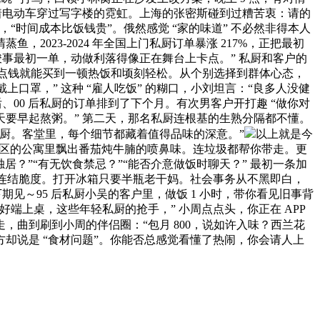
骑着电动车穿过写字楼的霓虹。上海的张密斯碰到过糟苦衷：请的
，“时间成本比饭钱贵”。俄然感觉 “家的味道” 不必然非得本人
2023-2024 年全国上门私厨订单暴涨 217%，正把最初
竣事最初一单，动做利落得像正在舞台上卡点。” 私厨和客户的
’，花点钱就能买到一顿热饭和顷刻轻松。从个别选择到群体心态，
上口罩，” 这种 “雇人吃饭” 的糊口，小刘坦言：“良多人没健
、00 后私厨的订单排到了下个月。有次男客户开打趣 “做你对
明天要早起熬粥。” 第二天，那名私厨连根基的生熟分隔都不懂。
注册私厨。客堂里，每个细节都藏着值得品味的深意。”
以上就是今
向阳区的公寓里飘出番茄炖牛腩的喷鼻味。连垃圾都帮你带走。更
居？”“有无饮食禁忌？”“能否介意做饭时聊天？” 最初一条加
说连结脆度。打开冰箱只要半瓶老干妈。社会事务从不黑即白，
期见～95 后私厨小吴的客户里，做饭 1 小时，带你看见旧事背
端上桌，这些年轻私厨的抢手，” 小周点点头，你正在 APP
曲到刷到小周的伴侣圈：“包月 800，说如许入味？西兰花
却说是 “食材问题”。你能否总感觉看懂了热闹，你会请人上