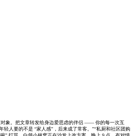
对象。把文章转发给身边爱思虑的伴侣 —— 你的每一次互
年轻人要的不是 “家人感”，后来成了常客。”“私厨和社区团购
” 打骂，白领小林窝正在沙发上改方案，晚上 9 点，有对情