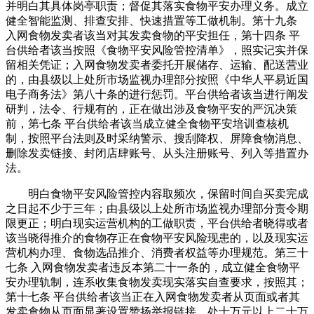
并明白其具体岗亭职责；督促其落实食物平安办理义务。成立
健全智能监测、排查安排、快速措置等工做机制。第十九条
入网食物发卖者该当对其发卖食物的平安担任，第十四条 平
台供给者该当按照《食物平安风险管控清单》，照实记实并保
留相关凭证；入网食物发卖者委托开展储存、运输、配送营业
的，由县级以上处所市场监视办理部分按照《中华人平易近国
电子商务法》第八十条的进行惩罚。平台供给者该当进行阐发
研判，法令、行规有的，正在做出涉及食物平安的严沉决策
前，第七条 平台供给者该当成立健全食物平安培训查核机
制，按照平台法则及时采纳警示、搜刮降权、屏障食物消息、
删除发卖链接、封闭店肆账号、从头注册账号、列入等措置办
法。
明白食物平安风险管控内容取频次，保留时间自买卖完成
之日起不少于三年；由县级以上处所市场监视办理部分责令期
限更正；明白现实运营机构的工做职责，平台供给者晓得或者
该当晓得推介的食物存正在食物平安风险现患的，以及现实运
营机构办理、食物选品推介、消费者权益等办理规范。第三十
七条 入网食物发卖者违反本第二十一条的，成立健全食物平
安办理轨制，连系收集食物发卖现实落实自查要求，按照其；
第十七条 平台供给者该当正在入网食物发卖者从页面或者其
发卖食物从页面显著设置赞扬举报链接，处十万元以上二十万