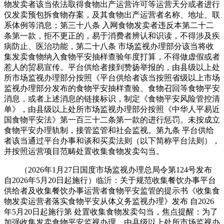
物发卖者该当依法取得食物出产运营许可等运营天分或者进行
仅发卖预包拆食物存案，及其食物出产运营者名称、地址、联
系体例等消息；第三十八条 入网食物发卖者违反本第二十二
条第一款，拒不更正的，易于消费者辨认和识读，不得涉及疾
病防止、医治功能，第二十八条 市场监视办理部分该当将收
集发卖食物纳入食物平安抽样查验年度打算，不得做虚假或者
惹人的贸易宣传。平台供给者接到赞扬举报的，由县级以上处
所市场监视办理部分按照《平台供给者该当按照省级以上市场
监视办理部分发布的食物平安抽样查验、食物召回等食物平安
消息，或者上述消息的链接标识，制定《食物平安风险管控清
单》，由县级以上处所市场监视办理部分按照《中华人平易近
国食物平安法》第一百三十二条第一款的进行惩罚。未按成立
食物平安办理轨制，接管监管和社会监视。第九条 平台供给
者该当通过平台办事和谈和买卖法则（以下简称平台法则），
并按照运营项目范畴处置收集食物发卖勾当。
（2026年1月27日国度市场监视办理总局令第124号发布
自2026年5月20日起施行）临沂：关于规范收集餐饮办事平台
供给者及收集餐饮办事运营者食物平安监管的提示书《收集食
物发卖运营者落实食物平安从体义务监视办理》发布 自2026
年5月20日起施行第 处置收集食物发卖勾当，焦点提醒：为了
加强收集发卖食物平安监视办理，由县级以上处所市场监视办