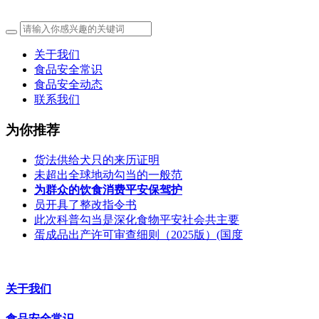
关于我们
食品安全常识
食品安全动态
联系我们
为你推荐
货法供给犬只的来历证明
未超出全球地动勾当的一般范
为群众的饮食消费平安保驾护
员开具了整改指令书
此次科普勾当是深化食物平安社会共主要
蛋成品出产许可审查细则（2025版）(国度
关于我们
食品安全常识