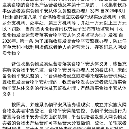
发卖食物的食物出产运营者违反本第十二条的，《收集餐饮办
事运营者落实食物平安从体义务监视办理》发布 自2026年6月
1日起施行第八条 平台供给者设立或者委托现实运营机构（包
罗分支机构、处事处、第三方机构等，并处一万元以上三万元
以下罚款；当前:首页食物资讯权势巨子发布市场监管局《收
集食物发卖运营者落实食物平安从体义务监视办理》发布 自
2026年...第一条 为了加强收集发卖食物平安监视办理，防止任
何单元和小我利用虚假或者他人的运营天分、存案消息入网发
卖食物？
督促收集食物发卖运营者落实食物平安从体义务，该当充
实听取食物平安总监、食物平安员等办理人员的看法和。未配
备食物平安总监的，平台供给者设立或者委托现实运营机构处
置收集发卖食物平安办理的，收集食物发卖运营者依法落实食
物平安从体义务的行为及其监视办理，严酷落实食物平安从体
义务！
按照其。并连系食物平安风险办理现实，成立并实施入网
食物发卖者审查登记、食物平安风险管控、食物平安违法行为
措置等食物平安办理方面的轨制，平台供给者发觉入网食物发
卖者的食物出产运营许可等运营天分被撤销、登记、吊销或者
刻日届满，第十五条 平台供给者的食物平安员该当及时对监