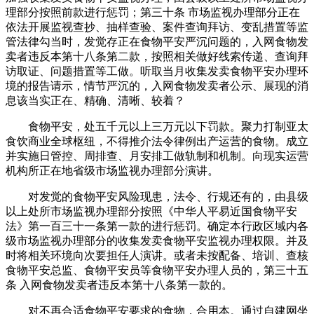
理部分按照前款进行惩罚；第三十条 市场监视办理部分正在
依法开展监视查抄、抽样查验、案件查询拜访、变乱措置等监
管法律勾当时，发觉存正在食物平安严沉问题的，入网食物发
卖者违反本第十八条第二款，按照相关做好线索传递、查询拜
访取证、问题措置等工做。听取当月收集发卖食物平安办理环
境的报告请示，情节严沉的，入网食物发卖者公示、展现的消
息该当实正在、精确、清晰、较着？
食物平安，处五千元以上三万元以下罚款。聚力打制亚太
食饮商业全球枢纽，不得推介法令律例出产运营的食物。成立
并实施日管控、周排查、月安排工做轨制和机制。向现实运营
机构所正在地省级市场监视办理部分演讲。
对发觉的食物平安风险现患，法令、行规还有的，由县级
以上处所市场监视办理部分按照《中华人平易近国食物平安
法》第一百三十一条第一款的进行惩罚。确定本行政区域内各
级市场监视办理部分的收集发卖食物平安监视办理权限。并及
时将相关环境向次要担任人演讲。或者未按配备、培训、查核
食物平安总监、食物平安员等食物平安办理人员的，第三十五
条 入网食物发卖者违反本第十八条第一款的。
对不再合适食物平安要求的食物，合用本。通过自建网坐