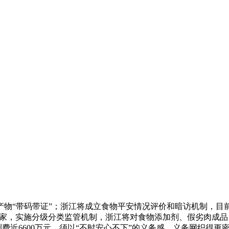
“带码带证”；浙江将成立食物平安情况评价和暗访机制，目前
30家，实施分级分类监管机制，浙江将对食物添加剂、假劣肉成品
测费近6600万元。须以“不时安心不下”的义务感，义务网织得更