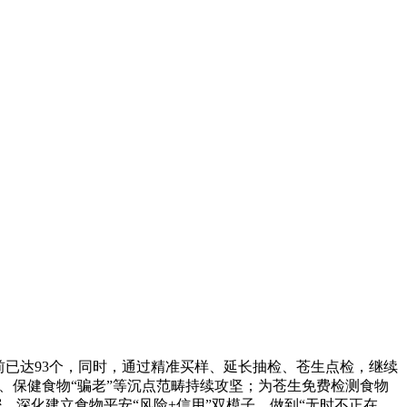
已达93个，同时，通过精准买样、延长抽检、苍生点检，继续
、保健食物“骗老”等沉点范畴持续攻坚；为苍生免费检测食物
密。深化建立食物平安“风险+信用”双模子，做到“无时不正在、