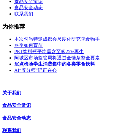
食品安全常识
食品安全动态
联系我们
为你推荐
本次勾当特邀成都会尺度化研究院食物手
冬季如何育苗
PET饮料瓶平均需含至多25%再生
阿城区市场监管局将通过全链条整全要素
沉点检验学生消费集中的各类零食饮料
AI“养分师”记正在心
关于我们
食品安全常识
食品安全动态
联系我们