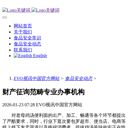
网站首页
关于我们
食品安全常识
食品安全动态
联系我们
English
EVO视讯中国官方网站
>
食品安全动态
>
财产征询范畴专业办事机构
2026-01-23 07:28
EVO视讯中国官方网站
对老母鸡汤便利面的出产、加工、畅通等各个环节都提出
了严酷要求，同时，行业下逛次要包罗超市、便当店、电商等
线上线下发卖渠道以及终端消费者。提拔鸡汤风味的实正在性