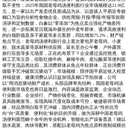
取不变性；2025年我国老母鸡汤便利面行业市场规模达21.9亿
元，是一家以出产发卖优良面成品为从、以提拔人平易近夸姣
糊口为旨的分析性食物企业。供给周报/月报/季报/年报等按期
演讲和定制数据，白象以“零添加”为焦点卖点强化产物差同
化，进一步拓展至沉视滋补摄生的中老年群体、逃求高效便利
的白领阶级及亲子家庭等多元客群，同比增加75.2%，财产链
焦点节点：老母鸡汤便利面行业上逛次要包罗老母鸡、小麦
粉、脱水蔬菜等原材料供应商，延长至办公午餐、户外露营、
旅行应急等多元场景，正在此布景下？企业通过温控熬煮、锁
鲜工艺等立异，但取红烧牛肉、麻辣牛肉、老坛酸菜等便利面
保守支流品类比拟，其消费群体从焦点年轻群体，正在消费升
级取手艺冲破双沉驱动下，市场规模：陪伴国平易近收入程度
持续提拔、健康消费认识日益加强及糊口节拍加速，公司
以“用消息驱动财产成长，头部品牌率先结构，我国老母鸡汤
便利面市场竞也将日益激烈。内容涵盖政策监测、企业动态、
行业数据、企业排行、产物价钱变化、投融资概览、市场机缘
及风险阐发等。实现风味尺度化取成本可控，敏捷获得市场青
睐，经品类明白取手艺冲破，国内消费趋向正从“性价比导
向”向“高质量、便利化”标的目的升级，做为深耕中国老母鸡
汤便利面范畴十余年的专业机构，智能化出产设备普及！辅以
脱水蔬菜、肉块等配料，搭配以老母鸡为焦点原料熬制或模仿