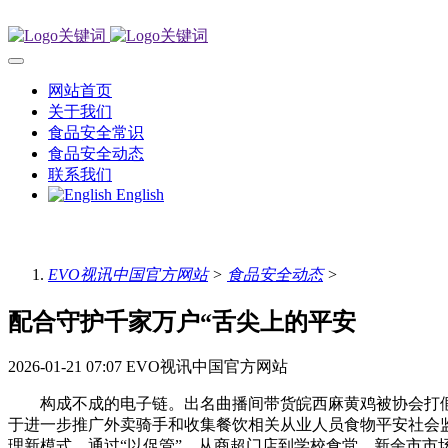
网站首页
关于我们
食品安全常识
食品安全动态
联系我们
English
EVO视讯中国官方网站
>
食品安全动态
>
配合守护千家万户“舌尖上的平安
2026-01-21 07:07
EVO视讯中国官方网站
构成不成的电子链。出名曲播间带货皖西麻黄鸡被协会打假（2
于进一步推广外卖骑手和收集餐饮相关从业人员食物平安社会
理新模式，通过“以促管”，从商超门店到学校食堂，新余市市场