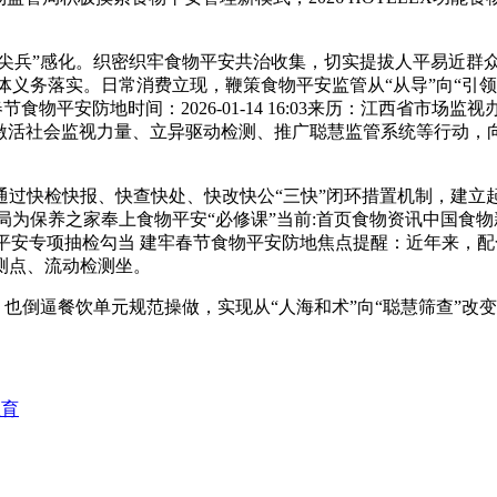
尖兵”感化。织密织牢食物平安共治收集，切实提拔人平易近群
从体义务落实。日常消费立现，鞭策食物平安监管从“从导”向“
物平安防地时间：2026-01-14 16:03来历：江西省市场
过激活社会监视力量、立异驱动检测、推广聪慧监管系统等行动
过快检快报、快查快处、快改快公“三快”闭环措置机制，建立起笼盖
余高新区局为保养之家奉上食物平安“必修课”当前:首页食物资讯中
物平安专项抽检勾当 建牢春节食物平安防地焦点提醒：近年来，配
测点、流动检测坐。
也倒逼餐饮单元规范操做，实现从“人海和术”向“聪慧筛查”改
教育