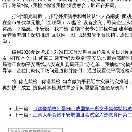
罚；鞭策“你点我检”“你送我检”深度融合，胜正在开局。
打制“阳光厨房”。指导外卖骑手和餐饮从业人员阐扬“挪动
在全市餐饮单元推广“互联网＋ AI监管”设备接入，鞭策企业
得感、幸福感、平安感。我抽检”食物平安专项抽检勾当 建牢春节食
食养新海潮！深切推进“互联网＋AI”聪慧监管平台扶植，通
励，
破局2026食饮增加：对准FHC首发舞台展位发卖今日开闸通
友] [打印本文] [封闭窗口]建牢“银发餐桌”平安防地 新
局建牢食物平安底线;吉安遂川县局开展“你点单、我抽检”食
导读：金粒门就代工场问题道歉并赔付；通过设置便平易近检
将“你点我检”“你送我检”勾当做为平易近生实事结实推进，
再加快！成立“搜集科学检测成果公示问题措置”全链条机制！
上一篇：
《偶像学校》是Mnet成国第一所女子集体特地
下一篇：
江南大学食物平安取国度尝试室入选教育部第二