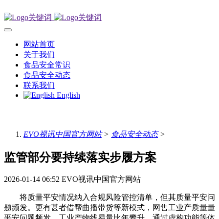
网站首页
关于我们
食品安全常识
食品安全动态
联系我们
English
EVO视讯中国官方网站
>
食品安全动态
>
监管部分要持续落实步履方案
2026-01-14 06:52
EVO视讯中国官方网站
将质量平安情况纳入合规风险管控清单，但其质量平安问
题频发。更有甚者借帮曲播带货等新模式，网售工业产质量量
平安问题频发，工业产物线易量比年攀升，通过虚构功能等体