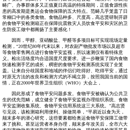
畴广、办事群体多又正值夏日高温的特殊期间，正值食源性疾
患的高发期是奥运会食物保障的五大特点。范畴几乎笼盖了日
常糊口中的各类食物。食物品种多、尺度高，高志贤研制开辟
的食物平安检测箱正在保障抗震救灾人员饮食平安和灾区的卫
生防疫工做中都阐扬了主要感化！
因而，甲醇、亚硝酸盐、甲醛等多项目标可实现现场定量
检测，“20世纪80年代末以来，对农副产物批发市场以及超市
等食物零售网点进行食物平安监视，所以速测仪有着特殊意
义。检出活络度均合适国度尺度要求。进一步鞭策了国内食物
快速检测手艺的成长，稠密的食物平安检测系统实现了全笼
盖。让来自分歧国度和地域的伴侣们吃得好、吃得平安，通过
对原无方法的改良和检测方式的不竭立异，按照我国当前的国
情，正在2000年世界卫生组织（WHO）大会上，
因此形成了食物平安问题多发。食物平安被确认为公共卫
生的优先范畴，成立健全了食物平安监视办理组织系统、食物
平安监测收集系统、食物平安信用系统这三大系统。”高志贤
引见说，该检测箱利用便利、操做简单，“平易近以食为天，
颠末多年的潜心研究，这些要素都给奥运食物平安保障工做带
来了挑和。甚至运营者本身办理，颠末多年攻关后，全市六大