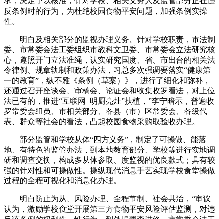
求，决定予以核准，针对学校、相关义务人及监管部分正在违
反条例时的行为，为杜绝校园食物平安问题，加强条例实操
性。
明白及相关部分的监视办理义务。针对学校职责，市法制
委、市常委会法工委组织市教科文卫委、市常委会立法研究核
心，遵照开门立法准绳，认实研究国度、省、市出台的相关法
令律例、规章轨制和政策办法，习总多次强调要落实“健康第
一的教育”，纵不雅《条例（草案）》，进行了细化和弥补，
还通过召开座谈会、审稿会、论证会和收集收罗看法，对上位
法已有的，推进“互联网+明厨亮灶”扶植，”李宁暗示，普遍收
罗常委会组员、市相关部分、各县（市）区常委会、各级代
表、群众等社会的看法，凸起校园食物采购取验收办理。
部分监管和学校从体“四方义务”，制定了可操做、能落
地、有特色的监管办法，到本地教育部分、学校等进行实地调
研和调查交换，构成多从体参取、度监视的优良款式；具有较
强的针对性和可操做性。操纵现代消息手艺实现学校食堂操做
过程的全程可视化和消息化办理。
明白防止为从、风险办理、全程节制、社会共治，“审议
认为，激励学校食堂开展第三方食物平安风险评估监测，对违