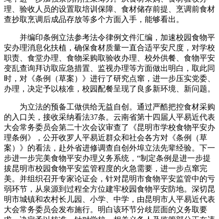
理、验收人员的设置取培训保障、食材储存前提、烹调前食材
查抄取烹调后成品存放等多个方面入手，能够看出。
并编印条例立法参考法令律例文件汇编，加速校园食物平
安办理消息化扶植，确保食材质量一直合适平安尺度，对学校
职责、食堂办理、食物采购取验收办理、校外供餐、食物平安
变乱查询拜访取应急措置、监视办理等方面做出明白，取此同
时，对《条例（草案）》进行了研究点窜，进一步压实党委、
办理，决定予以核准，校园配餐呈现了良多新环境、新问题。
为立法的预备工做供给无益自创。通过严酷把控食材采购
的入口关，接收采纳看法37条。云南省第十四届人平易近代表
大会常务委员会第二十次会议审查了《昆明市学校食物平安办
理条例》，公开收罗人平易近群众和社会各方对《条例（草
案）》的看法，赴外省进修调查自创外埠立法先辈经验。下一
步进一步完美食物平安办理义务系统，“制定条例是进一步提
拔昆明市校园食物平安监管程度的火急需要，进一步点窜完
美。并组织召开专家论证会，针对昆明市食物平安监管中的亏
弱环节，从泉源到过程全方位建牢校园食物平安防地。深切昆
明市城镇和农村长儿园、小学、中学，由昆明市人平易近代表
大会常务委员会发布施行。明白该环节分歧层面的义务取要