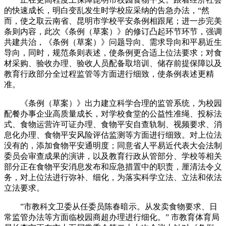
的快速成长，明白变乱发生时学校应采纳的告急办法，“然
而，使之取云南省、昆明市学校平安条例相跟尾；进一步完美
条则内容，此次《条例（草案）》的修订凸起环节环节，强调
共建共治，《条例（草案）》问题导向、需求导向和平易近生
导向，同时，规范条则表述，使条例更合适上位法要求；对食
材采购、验收办理、验收人员配备取培训、储存前提保障以及
教育行政部分全过程监管等方面进行细致，使条例表述更精
准。
《条例（草案）》出力建立科学合理的监管系统，为校园
配餐办事企业高质量成长，对学校食堂的公益性准绳、投标法
式、食物运营许可证办理、食物平安自查轨制、视频要求、消
息化办理、食物平安风险评估监测等方面进行细致。对上位法
没有的，添加食物平安通明度；同意省人平易近代表大会法制
委员会审查成果的演讲，以及教育行政从管部分、学校等相关
部分正在食物平安消息发布和应急措置中的职责，厘清法令义
务，对上位法进行弥补、细化，为落实科学立法、立法和依法
立法要求。
”市教科文卫委从任委员陈春暗示。从发卖食物要求、日
常监管办法等方面临校园商超办理进行细化。” 市教育体育局