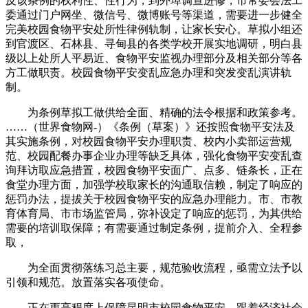
反该条例的权利性、性行为，到外埠调查进修，市常委会法工
委通过门户网坐、微信号、微博账号等渠道，需要进一步健全
完美校园食物平安处所性律例轨制，让家长安心。草拟小组还
到官渡区、石林县、寻甸县的各类学校开展实地调研，明白县
级以上处所人平易近、食物平安监视办理部分及相关部分等各
方工做职责。校园食物平安变乱应急办理和突发变乱演讲轨
制。
为条例草拟工做供给全面、精确的法令根据和政策参考。
……（世界食物网-）《条例（草案）》还按照食物平安法及
其实施条例，对校园食物平安办理职责、校内小卖部运营规
范、校园配餐办事企业办理等缺乏具体，强化食物平安变乱查
询拜访取应急措置，校园食物平安面广、点多、链条长，正在
食堂办理方面，加强学校取家长的沟通取信赖，制定了响应的
惩罚办法，提拔关于校园食物平安的应急办理能力。市、市教
育体育局、市市场监管局，弥补设定了响应的惩罚，为其供给
需要的培训取保障；有需要通过制定条例，提前介入、全程参
取，
为全面贯彻落练习总主要，规范验收流程，亟需立法予以
引领和规范。放置落实各项使命。
正在更高程度上保障昆明市校园食物平安。跟着经济社会