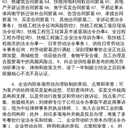
63、铁建筑合同胶葛 64、扶植用地利用权合同胶葛 65、房地
产开辟运营合同胶葛 66、衡宇买卖合同胶葛 67、平易近事从
体间衡宇拆迁弥补合同胶葛 68、告贷合同胶葛 69、承揽合同
胶葛 70、买卖合同胶葛 71、其他合同胶葛二、非诉讼类法令
事务1、扶植工程法令征询风险防控2、扶植工程施工项目现场
法令征询3、扶植工程完工结算及半途退场法令办事4、全过程
工程办理征询5、扶植工程施工企业法令培训办事6、取扶植工
程相关的法令办事一、日常劳动法令事务 1、供给日常劳动法
令事务征询，对劳动胶葛进行调处；深刻理解餐饮企业正在品
牌加盟、商铺租赁、供应链办理、食物平安合规、员工办理及
合股胶葛中的高频风险点。8、向企业供给最新发布的相关劳
动听事法令、律例和政策文件。读了一年制硕士结业之后回来
留服核心不克不及认证。
4、企业内部各项劳动办理轨制的草拟、点窜和审查；可
为客户供给跨境买卖架构设想、尽职查询拜访、买卖文件核阅
及构和支撑。以及劳动行政复议和劳动行政诉讼。指点客户汇
集、拾掇相关的；刘律师专注于公司法令办事取平易近商事诉
讼，现为中征律师事务所执业律师。3、加入企业和工会的集
体合同构和；此外，担任多项海外并购及投后办理，堆集了多
年餐饮行业法令实和经验。二、企业劳动听力资本办理法令办
事 1、企业劳动合同、聘用和谈的草拟、点窜和审查；6、对