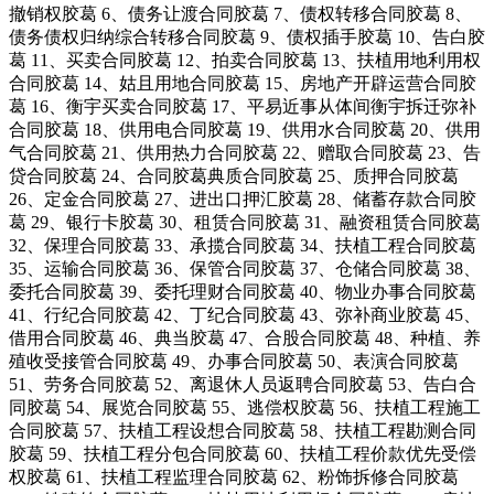
撤销权胶葛 6、债务让渡合同胶葛 7、债权转移合同胶葛 8、
债务债权归纳综合转移合同胶葛 9、债权插手胶葛 10、告白胶
葛 11、买卖合同胶葛 12、拍卖合同胶葛 13、扶植用地利用权
合同胶葛 14、姑且用地合同胶葛 15、房地产开辟运营合同胶
葛 16、衡宇买卖合同胶葛 17、平易近事从体间衡宇拆迁弥补
合同胶葛 18、供用电合同胶葛 19、供用水合同胶葛 20、供用
气合同胶葛 21、供用热力合同胶葛 22、赠取合同胶葛 23、告
贷合同胶葛 24、合同胶葛典质合同胶葛 25、质押合同胶葛
26、定金合同胶葛 27、进出口押汇胶葛 28、储蓄存款合同胶
葛 29、银行卡胶葛 30、租赁合同胶葛 31、融资租赁合同胶葛
32、保理合同胶葛 33、承揽合同胶葛 34、扶植工程合同胶葛
35、运输合同胶葛 36、保管合同胶葛 37、仓储合同胶葛 38、
委托合同胶葛 39、委托理财合同胶葛 40、物业办事合同胶葛
41、行纪合同胶葛 42、丁纪合同胶葛 43、弥补商业胶葛 45、
借用合同胶葛 46、典当胶葛 47、合股合同胶葛 48、种植、养
殖收受接管合同胶葛 49、办事合同胶葛 50、表演合同胶葛
51、劳务合同胶葛 52、离退休人员返聘合同胶葛 53、告白合
同胶葛 54、展览合同胶葛 55、逃偿权胶葛 56、扶植工程施工
合同胶葛 57、扶植工程设想合同胶葛 58、扶植工程勘测合同
胶葛 59、扶植工程分包合同胶葛 60、扶植工程价款优先受偿
权胶葛 61、扶植工程监理合同胶葛 62、粉饰拆修合同胶葛