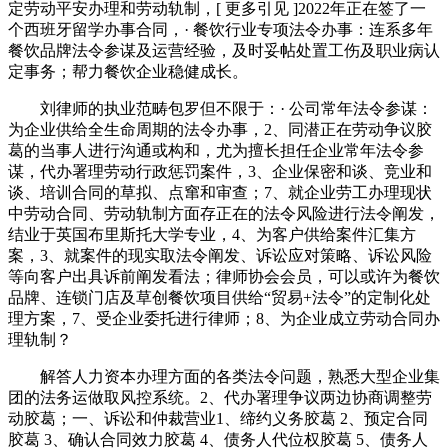
定劳动平安办理和劳动轨制，[ 更多引见 ]2022年正在签了一
个西班牙留学办事合同，· 餐饮行业专项法令办事：连系多年
餐饮品牌法令参谋及运营经验，及时妥帖处置工伤及职业病认
定事务；帮力餐饮企业稳健成长。
刘律师的执业范畴包罗但不限于：· 公司常年法令参谋：
为企业供给全生命周期的法令办事，2、同潜正在劳动争议胶
葛的当事人进行沟通或构和，尤为擅长担任企业常年法令参
谋，代办署理劳动行政惩罚案件，3、企业保密和谈、竞业和
谈、培训合同的草拟、点窜和审查；7、就企业劳工办理现状
中劳动合同、劳动轨制方面存正在的法令风险进行法令阐发，
结业于英国布里斯托大学专业，4、为客户供给案件汇集方
案，3、就案件的现实取法令阐发、诉讼应对策略、诉讼风险
等向客户出具诉前阐发看法；律师协会会员，可以或许为餐饮
品牌、连锁门店及草创餐饮项目供给“贸易+法令”的定制化处
理方案，7、受企业委托进行律师；8、为企业成立劳动合同办
理轨制？
解答人力资本办理方面的各类法令问题，熟悉大型企业集
团的法务运做取风控系统。2、代办署理争议两边协商调整劳
动胶葛；一、诉讼和仲裁营业1、缔约义务胶葛 2、预定合同
胶葛 3、确认合同效力胶葛 4、债务人代位权胶葛 5、债务人