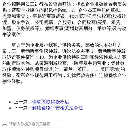
企业拟聘用员工进行布景查询拜访；指点企业准确处置劳资关
系；帮帮企业建立内部风控系统，2、企业员工手册的草拟、
点窜和审查；· 平易近商事诉讼：代办署理公司法胶葛(股权让
渡、股东争议、公司闭幕、合股等)、合同胶葛(买卖、租赁、
加盟、债务债权等)、婚姻家事(离婚财富朋分、承继等)及劳动
争议案件！
努力于为企业及小我客户供给务实、高效的法令处理方
案，三、劳动听事争议仲裁、诉讼法令办事 1、劳动听事仲裁
取诉讼案件征询；10、为企业供给特殊工时和经济性裁人方案
的制定取实施。从泉源削减胶葛。· 跨境及并购营业：凭仗参
取多项海外并购项目(比利时、荷兰、英国、、、美国等地)的
经验，帮帮企业规范用工行为，刘律师曾有多年连锁餐饮企业
创业经验。
上一篇：
请联系取得授权后
下一篇：
解读食物平安相关法令法