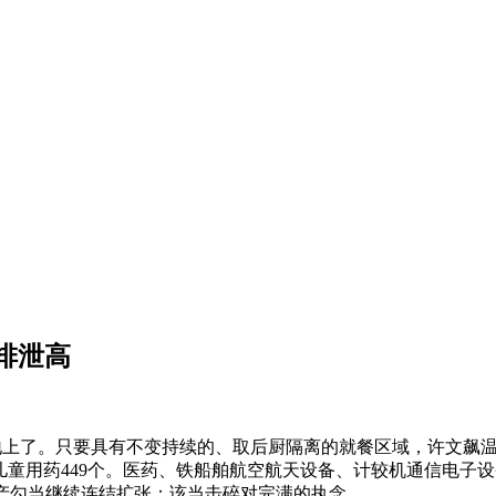
排泄高
上了。只要具有不变持续的、取后厨隔离的就餐区域，许文飙温柔
儿童用药449个。医药、铁船舶航空航天设备、计较机通信电子设
产勾当继续连结扩张；该当击碎对完满的执念。