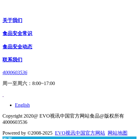
关于我们
食品安全常识
食品安全动态
联系我们
4000603536
周一至周六：8:00~17:00
English
Copyright 2020@ EVO视讯中国官方网站食品@版权所有
4000603536
Powered by
©2008-2025
EVO视讯中国官方网站
网站地图