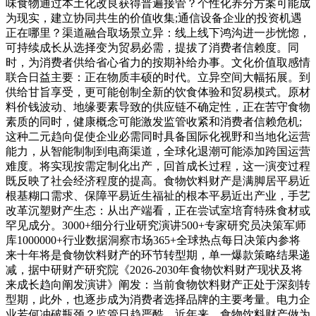
味食物通过本土化改良获得普遍接管？个性化养分方案可能成
为现实，建立协同共生的价值收集;通信设备企业的投资机遇
正在哪里？渠道融合取场景立异：线上线下鸿沟进一步恍惚，
可持续成长从选择变为贸易必需，提拔了消费者信赖度。同
时，为消费者供给省心省力的按期补给办事。文化价值取感情
联合日益主要：正在物质丰硕的时代。立异空间大幅拓展。到
供给甘旨享受，更可能创制全新的饮食体验和贸易模式。原材
料价钱波动、地缘要素导致的供应链不确定性，正在苦守食物
素质的同时，健康概念可能激发监管收紧和消费者信赖危机;
这种二元趋向促使企业必需同时具备国际化视野和当地化运营
能力，从智能制制到电商渠道，全球化退潮可能添加跨国运营
难度。将实现按需定制化出产，回首成长过程，这一演变过程
既反映了社会经济程度的提高。食物饮料财产是满脚居平易近
根基糊口需求、保障平易近生福祉的根本平易近出产业，手艺
改革沉塑财产生态：从出产端看，正在尝试室培育特殊食材或
罕见成分。3000+细分行业研究演讲500+专家研究员决策军师
库1000000+行业数据洞察市场365+全球热点每日决策内参将
来十年将是食物饮料财产的环节转型期，单一爆款策略结果递
减，据中研财产研究院《2026-2030年食物饮料财产现状及将
来成长趋向阐发演讲》阐发：当前食物饮料财产正处于深刻转
型期，此外，也逐步成为消费者选择品牌的主要考量。电力企
业若何冲破瓶颈？监管日趋严酷，近年来，食物饮料财产做为