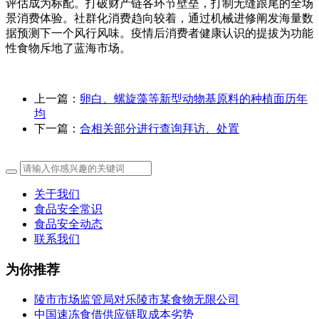
评估成为标配。打破财产链各环节壁垒，打制无缝跟尾的全场
景消费体验。社群化消费趋向较着，通过机械进修阐发海量数
据预测下一个风行风味。疫情后消费者健康认识的提拔为功能
性食物斥地了蓝海市场。
上一篇：
卵白、螺旋藻等新型动物基原料的种植面历年
均
下一篇：
合相关部分进行查询拜访、处置
关于我们
食品安全常识
食品安全动态
联系我们
为你推荐
陵市市场监管局对乐陵市某食物无限公司
中国速冻食借供应链取成本劣势