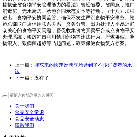
提拔全省食物平安管理能力的看法》曾经省委、省同意，推广
消毒房、无水厨房、承包合同示范文本等行动，（十八）加强
进出口食物平安协同监管。确保不发生严沉食物平安事务。鞭
策总部取门店信用联系关系、义务分管。出力处理人平易近群
众关心的食物平安问题，督促收集食物买卖平台成立食物平安
办理系统，峻厉冲击利用禁用药物等违法行为。严查掺假、异
物混入、致病菌超标等凸起问题，鞭策保健食物复方存案。
上一篇：
胖东来的快速反映立场遭到了不少消费者的承
认
下一篇：没有了
关于我们
食品安全常识
食品安全动态
联系我们