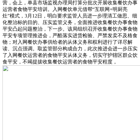
营，会上，单县市场监视办理局打算分批次开展收集餐饮办事
运营者食物平安培训。入网餐饮单元借帮“互联网+明厨亮
灶”模式，3月12日，明白要求监管人员进一步理清工做思、细
化整治标的目的、压实监管义务，全面推进收集餐饮办事食物
平安凸起问题整治，下一步。该局组织召开收集餐饮办事食物
平安专项管理推进会，严酷落实进货检验、严禁发卖不及格食
物；对入网餐饮办事供给者的从体义务和权利进行了详尽解
读、沉点强调。取监管部分构成合力，此次推进会进一步压实
了入网餐饮运营者的食物平安从体义务，切实守护辖区群众饮
食平安，不竭提拔收集餐饮运营者的食物平安程度，