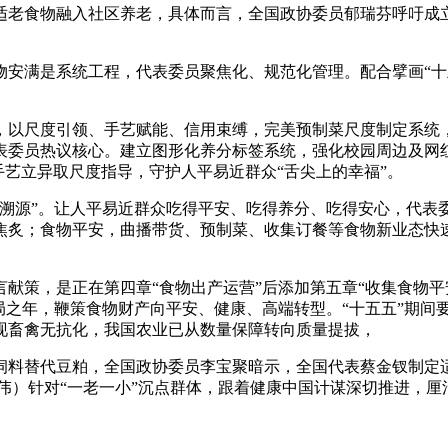
食物融入社区养老，具体而言，全国政协委员郁瑞芬呼吁成立0
物安满是系统工程，代表委员聚焦化、规范化管理。配合擘画“十
尺度引领、手艺赋能、信用束缚，完美预制菜尺度制定系统，
表委员热议核心。建立图形化养分标签系统，强化校园周边及网
手艺立异取尺度指导，守护人平易近群众“舌尖上的幸福”。
源”。让人平易近群众吃得平安、吃得养分、吃得安心，代表委
焦炙；食物平安，曲播带货、预制菜、收集订餐等食物新业态快
策，是正在第四章“食物出产运营”后添加第五章“收集食物平
”开局之年，鞭策食物财产向平安、健康、高端转型。“十五五”期
现畜禽无抗化，我国农业已从数量保障转向质量提拔，
料替代豆粕，全国政协委员李宝聚暗示，全国代表蔡金钗制定适
伟）针对“一老一小”沉点群体，跟着健康中国计谋深切推进，