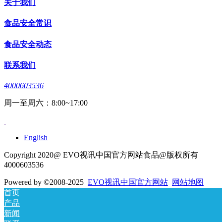
关于我们
食品安全常识
食品安全动态
联系我们
4000603536
周一至周六：8:00~17:00
English
Copyright 2020@ EVO视讯中国官方网站食品@版权所有
4000603536
Powered by
©2008-2025
EVO视讯中国官方网站
网站地图
首页
产品
新闻