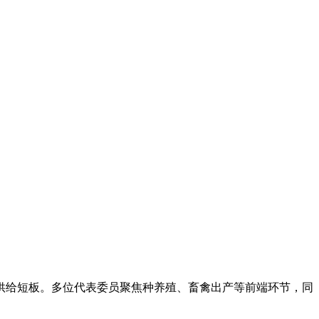
给短板。多位代表委员聚焦种养殖、畜禽出产等前端环节，同