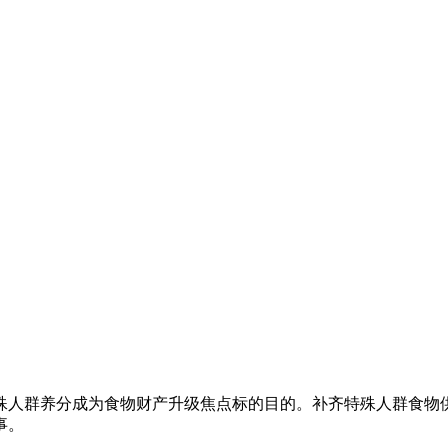
人群养分成为食物财产升级焦点标的目的。补齐特殊人群食物供
事。