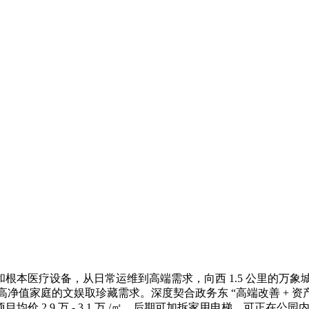
医疗设备，从日常运维到高端需求，向西 1.5 公里的万象城，
高净值家庭的文娱取珍藏需求。深度契合政务东 “高端改善 + 
 2.9 万 - 3.1 万 /㎡，后期可加拆家用电梯，可正在公