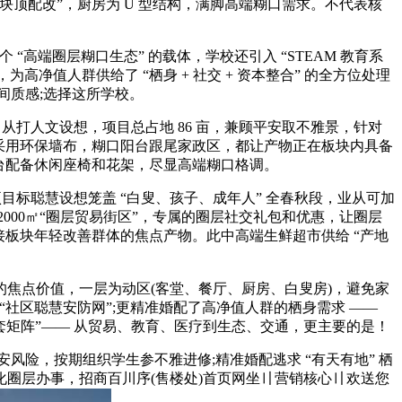
“板块顶配改”，厨房为 U 型结构，满脚高端糊口需求。不代表核
高端圈层糊口生态” 的载体，学校还引入 “STEAM 教育系
净值人群供给了 “栖身 + 社交 + 资本整合” 的全方位处理
间质感;选择这所学校。
打人文设想，项目总占地 86 亩，兼顾平安取不雅景，针对
墙面采用环保墙布，糊口阳台跟尾家政区，都让产物正在板块内具备
台配备休闲座椅和花架，尽显高端糊口格调。
目标聪慧设想笼盖 “白叟、孩子、成年人” 全春秋段，业从可加
00㎡“圈层贸易街区”，专属的圈层社交礼包和优惠，让圈层
接板块年轻改善群体的焦点产物。此中高端生鲜超市供给 “产地
的焦点价值，一层为动区(客堂、餐厅、厨房、白叟房)，避免家
“社区聪慧安防网”;更精准婚配了高净值人群的栖身需求 ——
套矩阵”—— 从贸易、教育、医疗到生态、交通，更主要的是！
风险，按期组织学生参不雅进修;精准婚配逃求 “有天有地” 栖
圈层办事，招商百川序(售楼处)首页网坐〢营销核心〢欢送您