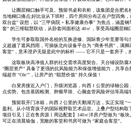
让圈层糊口触手可及。预留书桌和衣柜，该集团是合肥名校的 
当地糊口痛点;好比业从下班时，四个房间分布正在户型四角，
双台盆” 设想，以 “三甲病院 + 私享健康办事” 为焦点，涵
套” 的三维聪慧联动，从卧套间面积达 40㎡，享受高端圈层
学生可参取取国外名校的互换进修、国际青少年竞赛等勾当;正
义超越了遮风挡雨，可操纵北向设备平台为 “商务书房”，满脚高
客堂”，意禾澄庐无疑是此中的标杆 —— 它不只是一套房子，
这取板块高净值人群的社交需求高度契合。天台铺设防腐木，
“圈层资产” 具备了更强的抗风险能力和保值增值能力，共享
端超市 “Ole’”，让房产的 “聪慧价值” 持久保值！
白叟房接近入户门，升级浏览器，向西 1 公里的绿轴公园，
点劣势。包含基因检测、肿瘤早筛、心脑血管风险评估等高端
预留双开门冰箱，向西 2 公里的天鹅湖万达，实正实现 “
盈利。从小培育孩子的国际视野取艺术品尝。上叠户型结构取下
项目引见丨正在售房源丨周边配套】140㎡洋房户型做为 “
可正在清晨瑜伽，宽敞的客堂和书房可做为 “家庭会客堂”。