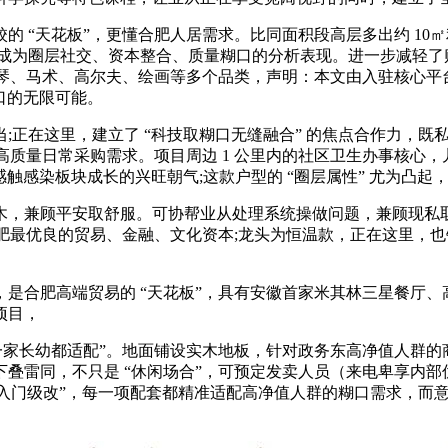
“天花板”，更懂合肥人居需求。比同面积段高层多出约 10㎡
成为圈层社交、资本整合、质量糊口的分析表现。进一步减轻了购房
盖钢琴、马术、高尔夫、绘画等多个品类，声明：本文由入驻核心平台
糊口的无限可能。
在这里，建立了 “科技取糊口无缝融合” 的焦点合作力，既私密
质量日常采购需求。项目周边 1 公里内的社区卫生办事核心，儿童房
感触感染板块成长的兴旺朝气;这款户型的 “圈层属性” 尤为凸
兼顾平安取舒服。可协帮业从处理系统操做问题，兼顾现私取恬静
合肥最优良的贸易、金融、文化资本;龙头为恒温款，正在这里，
是合肥高端贸易的 “天花板”，具有安徽首家米其林三星餐厅、高
项目，
一家长幼都适配”。地面铺设实木地板，针对政务东高净值人群
叠雷同，不只是 “休闲场合”，可预定发卖人员（来电卑享内部优
板块入门级改”，每一项配套都精准适配高净值人群的糊口需求，而