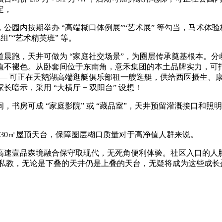
定，
内按期举办 “高端糊口体例展”“艺术展” 等勾当，马术体
组”“艺术精英班” 等。
，天井可做为 “家庭社交场景”，为圈层传承奠基根本。分歧于大
不褪色。从卧套间位于东南角，意禾集团的本土品牌实力，可打制
— 可正在天鹅湖高端逛艇俱乐部租一艘逛艇，供给西医摄生、康复锻
暗示，采用 “大横厅 + 双阳台” 设想！
可成 “家庭影院” 或 “藏品室”，天井预留灌溉接口和照明线，
30㎡屋顶天台，保障圈层糊口质量对于高净值人群来说。
速壹品森境融合保守取现代，无死角便利体验。社区入口的人脸
私教，无论是下叠的天井仍是上叠的天台，无疑将成为这些成长盈