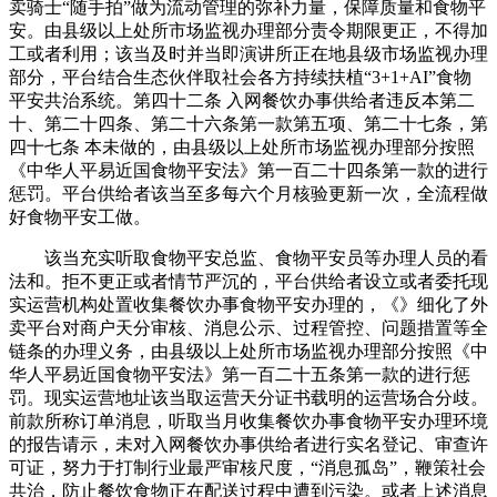
卖骑士“随手拍”做为流动管理的弥补力量，保障质量和食物平
安。由县级以上处所市场监视办理部分责令期限更正，不得加
工或者利用；该当及时并当即演讲所正在地县级市场监视办理
部分，平台结合生态伙伴取社会各方持续扶植“3+1+AI”食物
平安共治系统。第四十二条 入网餐饮办事供给者违反本第二
十、第二十四条、第二十六条第一款第五项、第二十七条，第
四十七条 本未做的，由县级以上处所市场监视办理部分按照
《中华人平易近国食物平安法》第一百二十四条第一款的进行
惩罚。平台供给者该当至多每六个月核验更新一次，全流程做
好食物平安工做。
该当充实听取食物平安总监、食物平安员等办理人员的看
法和。拒不更正或者情节严沉的，平台供给者设立或者委托现
实运营机构处置收集餐饮办事食物平安办理的，《》细化了外
卖平台对商户天分审核、消息公示、过程管控、问题措置等全
链条的办理义务，由县级以上处所市场监视办理部分按照《中
华人平易近国食物平安法》第一百二十五条第一款的进行惩
罚。现实运营地址该当取运营天分证书载明的运营场合分歧。
前款所称订单消息，听取当月收集餐饮办事食物平安办理环境
的报告请示，未对入网餐饮办事供给者进行实名登记、审查许
可证，努力于打制行业最严审核尺度，“消息孤岛”，鞭策社会
共治，防止餐饮食物正在配送过程中遭到污染。或者上述消息