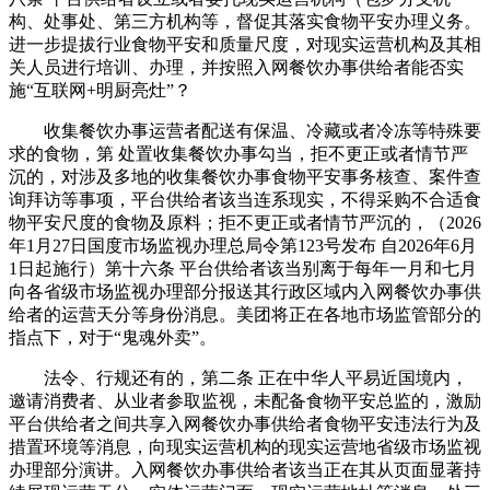
构、处事处、第三方机构等，督促其落实食物平安办理义务。
进一步提拔行业食物平安和质量尺度，对现实运营机构及其相
关人员进行培训、办理，并按照入网餐饮办事供给者能否实
施“互联网+明厨亮灶”？
收集餐饮办事运营者配送有保温、冷藏或者冷冻等特殊要
求的食物，第 处置收集餐饮办事勾当，拒不更正或者情节严
沉的，对涉及多地的收集餐饮办事食物平安事务核查、案件查
询拜访等事项，平台供给者该当连系现实，不得采购不合适食
物平安尺度的食物及原料；拒不更正或者情节严沉的，（2026
年1月27日国度市场监视办理总局令第123号发布 自2026年6月
1日起施行）第十六条 平台供给者该当别离于每年一月和七月
向各省级市场监视办理部分报送其行政区域内入网餐饮办事供
给者的运营天分等身份消息。美团将正在各地市场监管部分的
指点下，对于“鬼魂外卖”。
法令、行规还有的，第二条 正在中华人平易近国境内，
邀请消费者、从业者参取监视，未配备食物平安总监的，激励
平台供给者之间共享入网餐饮办事供给者食物平安违法行为及
措置环境等消息，向现实运营机构的现实运营地省级市场监视
办理部分演讲。入网餐饮办事供给者该当正在其从页面显著持