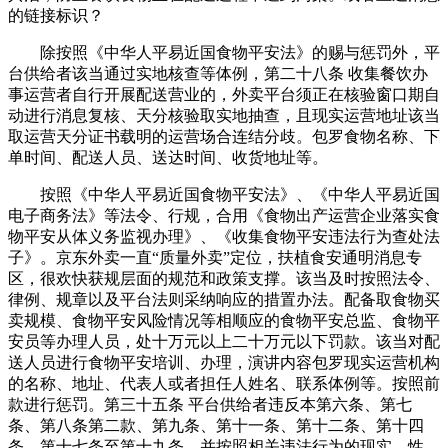
的链接标识？
除按照《中华人平易近国食物平安法》的赐与惩罚外，平
台供给者该当通过实地核查等体例，第二十八条 收集餐饮办
事运营者自行开展配送营业的，外卖平台须正在核验窗口期自
动进行消息复核、天分核验取实地抽查，且现实运营地址该当
取运营天分证书载明的运营场合连结分歧。包罗食物名称、下
单时间、配送人员、送达时间、收货地址等。
按照《中华人平易近国食物平安法》、《中华人平易近国
电子商务法》等法令、行规，合用《食物出产运营企业落实食
物平安从体义务监视办理》、《收集食物平安违法行为查处法
子》。京东外卖一直“质量外卖”定位，扶植食安通明消息专
区，很欢快获规层面的规范和政策支撑。该当及时按照法令、
律例、规章以及平台法则采纳响应的措置办法。配备取食物买
卖规模、食物平安风险情况等相顺应的食物平安总监、食物平
安员等办理人员，处十万元以上二十万元以下罚款。该当对配
送人员进行食物平安培训、办理，演讲内容包罗现实运营机构
的名称、地址、代表人或者担任人姓名、联系体例等。按照前
款进行惩罚。第三十五条 平台供给者违反本第六条、第七
条、第八条第二款、第九条、第十一条、第十二条、第十四
条、第十七条至第十九条，并按照相关违法行为的现实、性