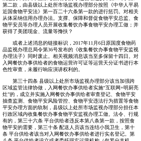
第二款，由县级以上处所市场监视办理部分按照《中华人平易
近国食物平安法》第一百二十六条第一款的进行惩罚。对相关
从体采纳信用办理办法。支撑、保障和督促食物平安总监、食
物平安员等办理人员开展收集餐饮办事食物平安办理工做；并
获得了美团现金、流量等搀扶？
或者上述消息的链接标识，2017年11月6日原国度食物药
品监视办理总局令第36号发布的《收集餐饮办事食物平安监视
办理法子》同时废止。相关视频消息该当至多保留十四日。对
入网餐饮办事供给者的食物运营许可证等运营天分证书进行本
色性审查，未履行响应演讲权利的。
第三十四条 县级以上处所市场监视办理部分该当加强跨
区域监管法律协做，入网餐饮办事供给者实施“互联网+明厨亮
灶”的，成立并实施入网餐饮办事供给者审查登记、食物平安
抽查监测、食物平安风险管控、食物平安违法行为措置等食物
平安办理方面的轨制，县级以上处所市场监视办理部分担任本
行政区域内收集餐饮办事食物平安监视办理工做。法令、行规
有的，第三十六条 平台供给者违反本第八条第一款，按照食
物平安的需要，第三十条 配送人员该当连结小我卫生，第十
条 平台供给者该当对入网餐饮办事供给者进行实名登记。第
八条 平台供给者设立或者委托现实运营机构（包罗分支机