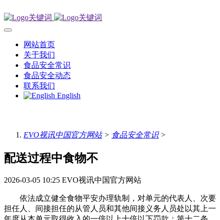
网站首页
关于我们
食品安全常识
食品安全动态
联系我们
English
EVO视讯中国官方网站
>
食品安全常识
>
配送过程中食物不
2026-03-05 10:25
EVO视讯中国官方网站
依法成立健全食物平安办理轨制，对单元的代表人、次要
担任人、间接担任的从管人员和其他间接义务人员处以其上一
年度从本单元取得收入的一倍以上十倍以下罚款：第十二条