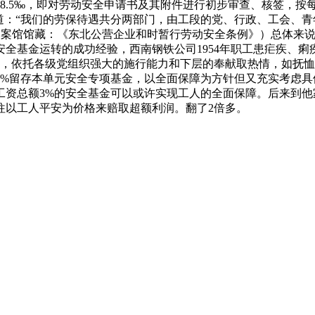
58.5‰，即对劳动安全申请书及其附件进行初步审查、核签，按
道：“我们的劳保待遇共分两部门，由工段的党、行政、工会、
省档案馆馆藏：《东北公营企业和时暂行劳动安全条例》）总体来
基金运转的成功经验，西南钢铁公司1954年职工患疟疾、痢疾
0万人，依托各级党组织强大的施行能力和下层的奉献取热情，如
70%留存本单元安全专项基金，以全面保障为方针但又充实考虑
资总额3%的安全基金可以或许实现工人的全面保障。后来到他家
往以工人平安为价格来赔取超额利润。翻了2倍多。