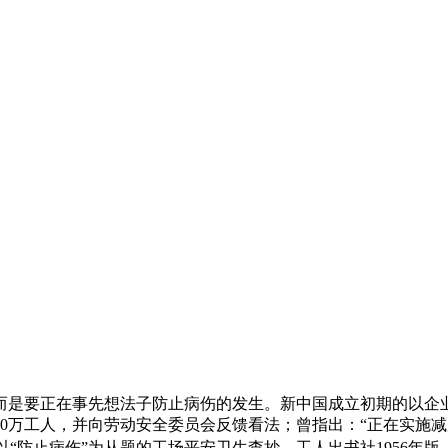
是要正在事先想法子防止病伤的发生。新中国成立初期的以企业
万到2000万工人，并向劳动安全委员会反馈看法；曾指出：“正在
以“防止病伤”为从题的工场平安卫生查抄，工人出书社1956年