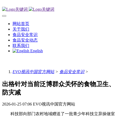
网站首页
关于我们
食品安全常识
食品安全动态
联系我们
English
EVO视讯中国官方网站
>
食品安全常识
>
出格针对当前泛博群众关怀的食物卫生、
防灾减
2026-01-25 07:06
EVO视讯中国官方网站
科技部向部门农村地域赠送了一批青少年科技立异操做室