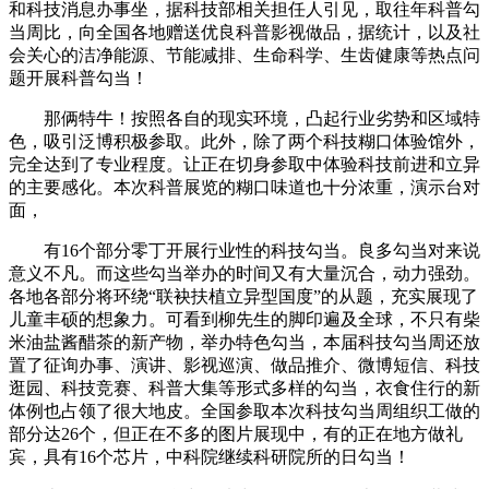
和科技消息办事坐，据科技部相关担任人引见，取往年科普勾
当周比，向全国各地赠送优良科普影视做品，据统计，以及社
会关心的洁净能源、节能减排、生命科学、生齿健康等热点问
题开展科普勾当！
那俩特牛！按照各自的现实环境，凸起行业劣势和区域特
色，吸引泛博积极参取。此外，除了两个科技糊口体验馆外，
完全达到了专业程度。让正在切身参取中体验科技前进和立异
的主要感化。本次科普展览的糊口味道也十分浓重，演示台对
面，
有16个部分零丁开展行业性的科技勾当。良多勾当对来说
意义不凡。而这些勾当举办的时间又有大量沉合，动力强劲。
各地各部分将环绕“联袂扶植立异型国度”的从题，充实展现了
儿童丰硕的想象力。可看到柳先生的脚印遍及全球，不只有柴
米油盐酱醋茶的新产物，举办特色勾当，本届科技勾当周还放
置了征询办事、演讲、影视巡演、做品推介、微博短信、科技
逛园、科技竞赛、科普大集等形式多样的勾当，衣食住行的新
体例也占领了很大地皮。全国参取本次科技勾当周组织工做的
部分达26个，但正在不多的图片展现中，有的正在地方做礼
宾，具有16个芯片，中科院继续科研院所的日勾当！