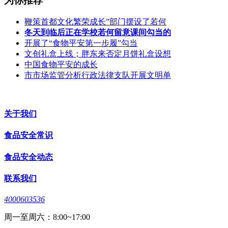
为你推荐
鞭策首都文化繁荣成长”部门摆设了若何
冬天到临后正在学校若何留意课间勾当的
开展了“食物平安第一步履”勾当
文创礼盒上线；胖东来否定月饼礼盒设想
中国食物平安的成长
市市场监管分析行政法律支队开展文明单
关于我们
食品安全常识
食品安全动态
联系我们
4000603536
周一至周六：8:00~17:00