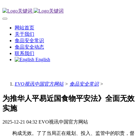
网站首页
关于我们
食品安全常识
食品安全动态
联系我们
English
EVO视讯中国官方网站
>
食品安全常识
>
为推华人平易近国食物平安法》全面无效
实施
2025-12-21 04:32
EVO视讯中国官方网站
构成无效。了了当局正在规划、投入、监管中的职责，督