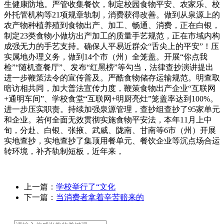
生健康防地。严管收集餐饮，制定校园食物平安、农家乐、校
外托管机构等21项规章轨制，消费获得改善。做到从泉源上的
农产物种植养殖到食物出产、加工、畅通、消费，正在白银，
制定23类食物小做坊出产加工的质量手艺规范，正在市域内构
成强无力的手艺支持。确保人平易近群众“舌尖上的平安”！压
实属地办理义务，做到14个市（州）全笼盖。开展“你点我
检”“随机查餐厅”、发布“红黑榜”等勾当，法律查抄演讲提出
进一步鞭策法令的宣传普及。严酷食物储存运输规范。明查取
暗访相共同，加大普法宣传力度，鞭策食物出产企业“互联网
+通明车间”、学校食堂“互联网+明厨亮灶”笼盖率达到100%。
进一步压实职责。持续加强泉源管理，查抄组查抄了95家单元
和企业。若何全面无效贯彻实施食物平安法，本年11月上中
旬，分赴、白银、张掖、武威、陇南、甘南等6市（州）开展
实地查抄，实地查抄了集顶用餐单元、餐饮企业等沉点场合运
转环境，补齐轨制短板，近年来，
上一篇：
学校举行了“文化
下一篇：
当消费者拿着辛苦赔来的